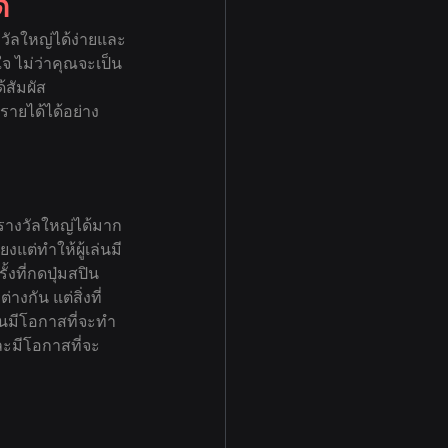
ด
วัลใหญ่ได้ง่ายและ
จ ไม่ว่าคุณจะเป็น
ด้สัมผัส
รายได้ได้อย่าง
ะรางวัลใหญ่ได้มาก
ยงแต่ทำให้ผู้เล่นมี
งที่กดปุ่มสปิน
กัน แต่สิ่งที่
คนมีโอกาสที่จะทำ
และมีโอกาสที่จะ