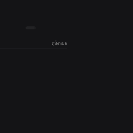
ดูทั้งหมด