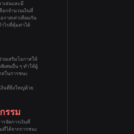
มาเล่นและมี
ลือกจำนวนเงินที่
อกาสเท่าเทียมกัน
ำไรที่คุ้มค่าได้
่ช่วยเสริมโอกาสให้
พิเศษอื่น ๆ ทำให้ผู้
อกาสในการชนะ
ที่ยิ่งใหญ่ด้วย
รกรรม
การจัดการเงินที่
ินที่ได้จากการชนะ