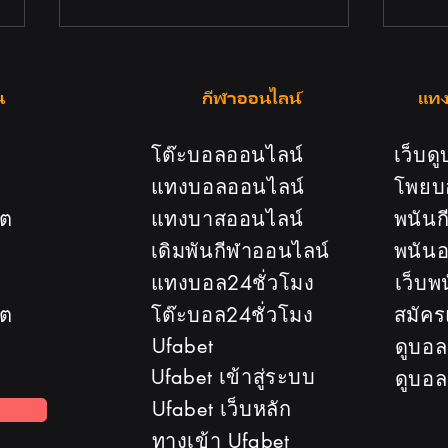
น
กีฬาออนไลน์
แทง
โต๊ะบอลออนไลน์
เว็บด
แทงบอลออนไลน์
โพยบ
อต
แทงบาสออนไลน์
พนันก
123Fox สล็อต ฝากถอนออโต้
123F
เดิมพันกีฬาออนไลน์
พนัน
รวดเร็วทันใจไม่ต้องรอนาน
จริง
แทงบอล24ชั่วโมง
เว็บพ
แล้ว
อต
โต๊ะบอล24ชั่วโมง
สมัค
Ufabet
ดูบอล
Ufabet เข้าสู่ระบบ
ดูบอ
Ufabet เว็บหลัก
ทางเข้า Ufabet