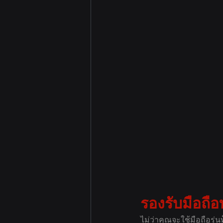
รองรับมือถือ
ไม่ว่าคุณจะใช้มือถือรุ่น