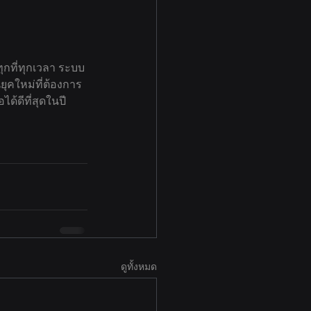
ุกที่ทุกเวลา ระบบ
ุคใหม่ที่ต้องการ
อได้ดีที่สุดในปี 
ดูทั้งหมด