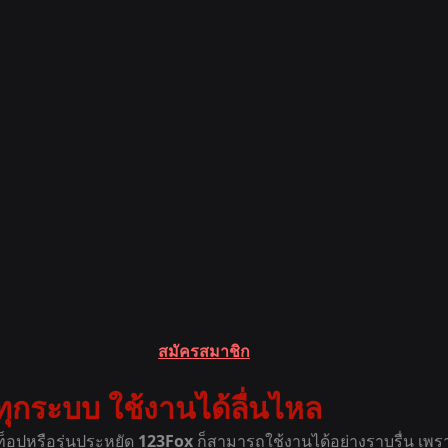
สมัครสมาชิก
ทุกระบบ ใช้งานได้ลื่นไหล
ท็อปหรือรุ่นประหยัด 
123Fox
 ก็สามารถใช้งานได้อย่างราบรื่น เพร