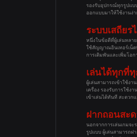
รองรับอุปกรณ์ทุกรูปแบบ
ออกแบบมาให้ใช้งานง่าย
ระบบเสถียรไม
หนึ่งในข้อดีที่ผู้เล่นห
ใช้สัญญาณอินเทอร์เน็ตท
การเดิมพันและเพิ่มโอ
เล่นได้ทุกที่
ผู้เล่นสามารถเข้าใช้งาน
เครื่อง รองรับการใช้งา
เข้าเล่นได้ทันที สะดวกแ
ฝากถอนสะดวก
นอกจากการเล่นเกมจะร
รูปแบบ ผู้เล่นสามารถฝา