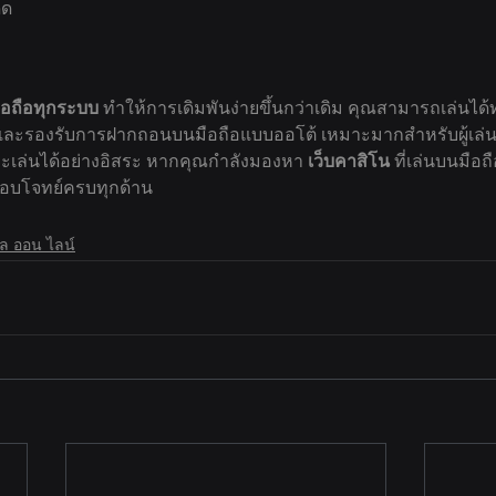
ุด
ือถือทุกระบบ
 ทำให้การเดิมพันง่ายขึ้นกว่าเดิม คุณสามารถเล่นได้ท
 และรองรับการฝากถอนบนมือถือแบบออโต้ เหมาะมากสำหรับผู้เล่นย
ะเล่นได้อย่างอิสระ หากคุณกำลังมองหา 
เว็บคาสิโน
 ที่เล่นบนมือถื
ี่ตอบโจทย์ครบทุกด้าน
ล ออน ไลน์