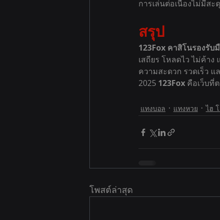
การเล่นต่อเนื่องไม่มีสะด
สรุป
123Fox คาสิโนรองรับม
เสถียร โหลดไว ไม่ค้าง
ความสะดวก รวดเร็ว แล
2025 
123Fox
 คือเว็บท
แทงบอล
แทงหวย
ไฮ โ
โพสต์ล่าสุด