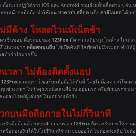
 ทั้งระบบปฏิบัติการ iOS และ Android รวมถึงแท็บเล็ตต่าง ๆ อินเ
บนหน้าจอมือถือ ทำให้เล่น 
บาคาร่า สล็อต
 หรือ 
คาสิโนสด
 ได้อย
่มีค้าง โหลดไวแม้เน็ตช้า
ลายคนชื่นชอบ คือระบบของ 
123Fox
 มีความเสถียรสูง ไม่ค้าง ไม่เด
ี่ไม่แรงมาก 
สล็อตหมุนลื่น
 ไพ่เปิดทันที ไลฟ์สดไม่มีกระตุก ทำให้ผู้
กาสทำกำไรมากขึ้น
ทุกเวลา ไม่ต้องติดตั้งแอป
 
123Fox
 ผ่านเบราว์เซอร์บนมือถือได้ทันที โดยไม่ต้องดาวน์โหลดแอ
นทุกช่วงเวลา ไม่ว่าคุณจะนั่งเล่นที่บ้าน อยู่บนรถ หรือพักเบรกจา
ละตอบโจทย์ผู้เล่นยุคใหม่อย่างแท้จริง
บนมือถือภายในไม่กี่วินาที
องรับมือถือแล้ว ระบบฝากถอนของ 
123Fox
 ยังรองรับการใช้งานผ่
กหรือถอนเงินได้ในไม่กี่วินาทีผ่านระบบออโต้ ไม่ต้องส่งสลิป ไม่ต