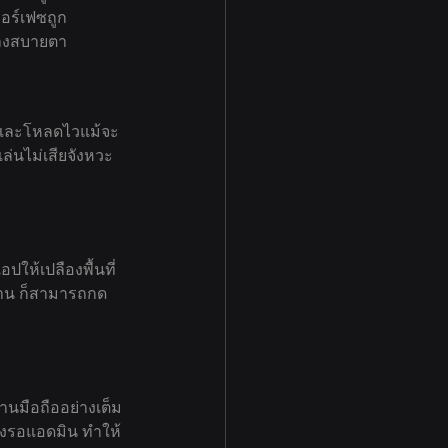
ทอร์เฟซถูก
่างสบายตา
้ง และโหลดไวแม้จะ
เล่นไม่เสียจังหวะ
ปให้เปลืองพื้นที่
กงาน ก็สามารถกด
านมือถืออย่างเต็ม
้องรอแอดมิน ทำให้