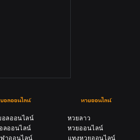
บอลออนไลน์
หวยออนไลน์
ูบอลออนไลน์
หวยลาว
อลออนไลน์
หวยออนไลน์
ีฬาออนไลน์
แทงหวยออนไลน์