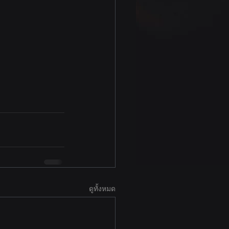
ดูทั้งหมด