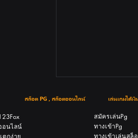
สล็อต PG , สล็อตออนไลน์
เล่นเกมได้เงิ
สมัครเล่นPg
123Fox
ทางเข้าPg
ออนไลน์
ทางเข้าเล่นสล็
แตกง่าย