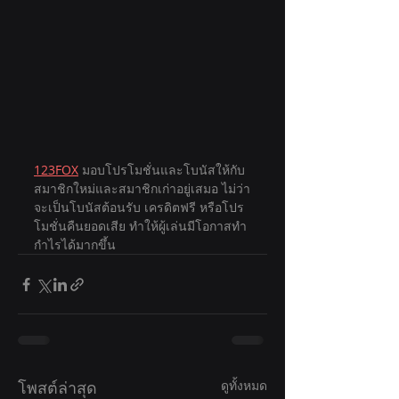
123FOX
 มอบโปรโมชั่นและโบนัสให้กับ
สมาชิกใหม่และสมาชิกเก่าอยู่เสมอ ไม่ว่า
จะเป็นโบนัสต้อนรับ เครดิตฟรี หรือโปร
โมชั่นคืนยอดเสีย ทำให้ผู้เล่นมีโอกาสทำ
กำไรได้มากขึ้น
โพสต์ล่าสุด
ดูทั้งหมด