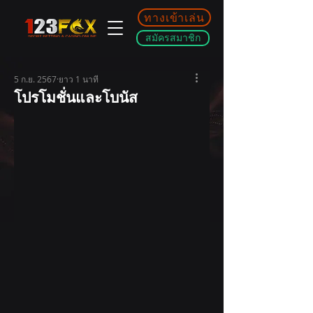
ทางเข้าเล่น
สมัครสมาชิก
5 ก.ย. 2567
ยาว 1 นาที
โปรโมชั่นและโบนัส