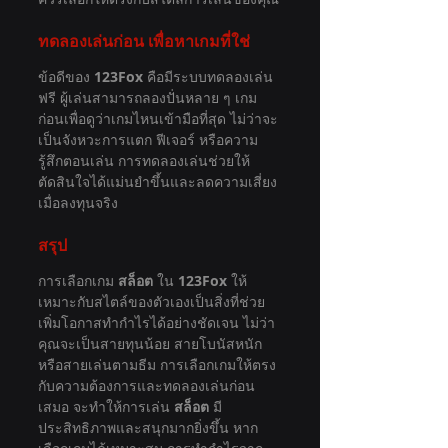
ทดลองเล่นก่อน เพื่อหาเกมที่ใช่
ข้อดีของ 
123Fox
 คือมีระบบทดลองเล่น
ฟรี ผู้เล่นสามารถลองปั่นหลาย ๆ เกม
ก่อนเพื่อดูว่าเกมไหนเข้ามือที่สุด ไม่ว่าจะ
เป็นจังหวะการแตก ฟีเจอร์ หรือความ
รู้สึกตอนเล่น การทดลองเล่นช่วยให้
ตัดสินใจได้แม่นยำขึ้นและลดความเสี่ยง
เมื่อลงทุนจริง
สรุป
การเลือกเกม
 สล็อต
 ใน 
123Fox 
ให้
เหมาะกับสไตล์ของตัวเองเป็นสิ่งที่ช่วย
เพิ่มโอกาสทำกำไรได้อย่างชัดเจน ไม่ว่า
คุณจะเป็นสายทุนน้อย สายโบนัสหนัก 
หรือสายเล่นตามธีม การเลือกเกมให้ตรง
กับความต้องการและทดลองเล่นก่อน
เสมอ จะทำให้การเล่น 
สล็อต
 มี
ประสิทธิภาพและสนุกมากยิ่งขึ้น หาก