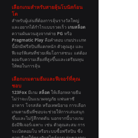
เลือกเกมสำหรับสายลุ้นโบนัสก้อน
โต
สำหรับผู้เล่นที่ต้องการลุ้นรางวัลใหญ่
และอยากได้กำไรแบบรวดเร็ว 
เกมสล็อต
ความผันผวนสูงจากค่าย 
PG
 หรือ 
Pragmatic Play
 คือคำตอบ เกมประเภท
นี้มักมีฟรีสปินที่แตกหนัก ตัวคูณสูง และ
ฟีเจอร์พิเศษที่ช่วยเพิ่มโอกาสชนะ แต่ต้อง
ยอมรับความเสี่ยงที่สูงขึ้นและเตรียมทุน
ให้พอในการลุ้น
เลือกเกมตามธีมและฟีเจอร์ที่คุณ
ชอบ
123Fox
 มีเกม 
สล็อต
 ให้เลือกหลายธีม 
ไม่ว่าจะเป็นแนวผจญภัย แฟนตาซี 
อาหาร โจรสลัด หรือเทพนิยาย การเลือก
เกมตามธีมที่ชอบจะช่วยให้การเล่นสนุก
ขึ้นและไม่รู้สึกกดดัน นอกจากนี้บางเกม
ยังมีฟีเจอร์เฉพาะ เช่น ตัวคูณสะสม การ
ระเบิดคอมโบ หรือระบบซื้อฟรีสปิน ซึ่ง
ควรเลือกให้ตรงกับสไตล์การเล่นของคุณ