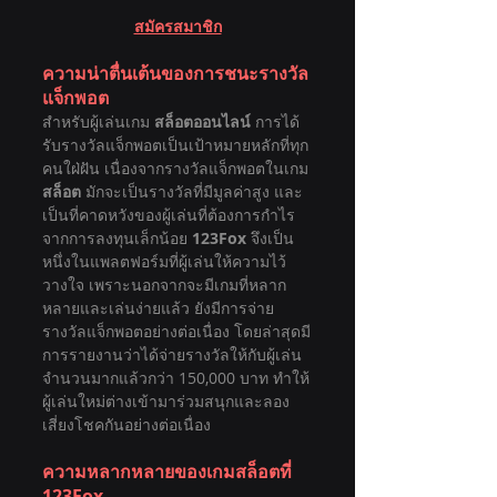
สมัครสมาชิก
ความน่าตื่นเต้นของการชนะรางวัล
แจ็กพอต
สำหรับผู้เล่นเกม
 สล็อตออนไลน์
 การได้
รับรางวัลแจ็กพอตเป็นเป้าหมายหลักที่ทุก
คนใฝ่ฝัน เนื่องจากรางวัลแจ็กพอตในเกม 
สล็อต
 มักจะเป็นรางวัลที่มีมูลค่าสูง และ
เป็นที่คาดหวังของผู้เล่นที่ต้องการกำไร
จากการลงทุนเล็กน้อย 
123Fox
 จึงเป็น
หนึ่งในแพลตฟอร์มที่ผู้เล่นให้ความไว้
วางใจ เพราะนอกจากจะมีเกมที่หลาก
หลายและเล่นง่ายแล้ว ยังมีการจ่าย
รางวัลแจ็กพอตอย่างต่อเนื่อง โดยล่าสุดมี
การรายงานว่าได้จ่ายรางวัลให้กับผู้เล่น
จำนวนมากแล้วกว่า 150,000 บาท ทำให้
ผู้เล่นใหม่ต่างเข้ามาร่วมสนุกและลอง
เสี่ยงโชคกันอย่างต่อเนื่อง
ความหลากหลายของเกมสล็อตที่ 
123Fox