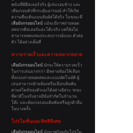
พนันที่มีดีลเลอร์จริง ผู้เล่นรอบข้าง และ
เสียงรอบตัวที่กระตุ้นอารมณ์ ทำให้เกิด
ความตื่นเต้นแบบสัมผัสได้จริง ในขณะที่ 
เสือมังกรออนไลน์
 แม้จะมีภาพถ่ายทอด
สดจากดีลเลอร์และโต๊ะจริง แต่ก็ยังไม่
สามารถทดแทนประสบการณ์แบบ ตัวต่อ
ตัว ได้อย่างเต็มที่
ความรวดเร็วและความหลากหลาย
เสือมังกรออนไลน์
 มักจะให้ความรวดเร็ว
ในการเล่นมากกว่า มีหลายห้องให้เลือก 
ทั้งแบบถ่ายทอดสดและแบบอัตโนมัติ ผู้
เล่นสามารถย้ายห้องหรือเลือกเดิมพัน
ตามสไตล์ของตัวเองได้อย่างอิสระ ขณะ
ที่คาสิโนจริงอาจมีข้อจำกัดในจำนวน
โต๊ะ และต้องรอรอบเดิมพันหรือลูกค้าอื่น
ในบางครั้ง
โปรโมชั่นและสิทธิพิเศษ
เสือมังกรออนไลน์
 มักมาพร้อมกับโปรโม