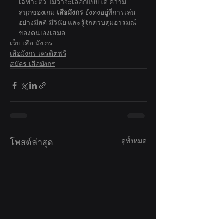
เฉพาะตัว ไม่ว่าจะเลือกแบบใด ความ
สนุกของเกม 
เสือมังกร
 ยังคงอยู่ที่การเล่น
อย่างมีสติ มีวินัย และรู้จักควบคุมอารมณ์
ของตนเองเสมอ
เว็บ เสือ มัง กร
เสือมังกร เครดิตฟรี
สมัคร เสือมังกร
โพสต์ล่าสุด
ดูทั้งหมด