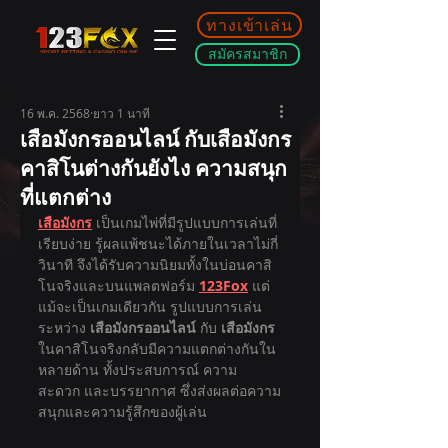
ทางเข้าเล่น
สมัครสมาชิก
16 พ.ค. 2568
ยาว 1 นาที
เสือมังกรออนไลน์ กับเสือมังกร
คาสิโนต่างกันยังไง ความสนุก
ที่แตกต่าง
เสือมังกร
 เป็นเกมไพ่ที่มีรูปแบบการเล่นที่
เรียบง่าย รู้ผลแพ้ชนะได้ภายในเวลาไม่กี่
วินาที จึงได้รับความนิยมทั้งในบ่อนคาสิ
โนจริงและบนแพลตฟอร์ม 
123Fox
 แต่
แม้จะเป็นเกมเดียวกัน รูปแบบการเล่น
ระหว่าง 
เสือมังกรออนไลน์
 กับ 
เสือมังกร
ในคาสิโนจริงกลับมีความแตกต่างกันใน
หลายด้าน ทั้งประสบการณ์ ความ
สะดวก และบรรยากาศ ซึ่งส่งผลต่อความ
สนุกและความรู้สึกของผู้เล่น