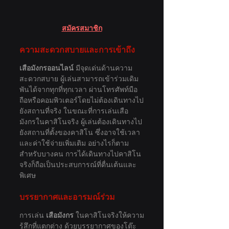
สมัครสมาชิก
ความสะดวกสบายและการเข้าถึง
เสือมังกรออนไลน์
 มีจุดเด่นด้านความ
สะดวกสบาย ผู้เล่นสามารถเข้าร่วมเดิม
พันได้จากทุกที่ทุกเวลา ผ่านโทรศัพท์มือ
ถือหรือคอมพิวเตอร์โดยไม่ต้องเดินทางไป
ยังสถานที่จริง ในขณะที่การเล่นเสือ
มังกรในคาสิโนจริง ผู้เล่นต้องเดินทางไป
ยังสถานที่ตั้งของคาสิโน ซึ่งอาจใช้เวลา
และค่าใช้จ่ายเพิ่มเติม อย่างไรก็ตาม 
สำหรับบางคน การได้เดินทางไปคาสิโน
จริงก็ถือเป็นประสบการณ์ที่ตื่นเต้นและ
พิเศษ
บรรยากาศและอารมณ์ร่วม
การเล่น 
เสือมังกร
 ในคาสิโนจริงให้ความ
รู้สึกที่แตกต่าง ด้วยบรรยากาศของโต๊ะ