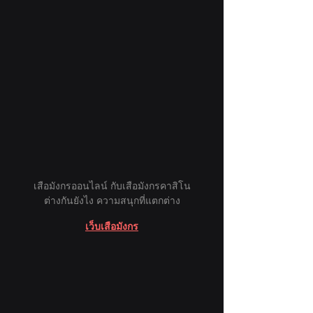
เสือมังกรออนไลน์ กับเสือมังกรคาสิโน
ต่างกันยังไง ความสนุกที่แตกต่าง
เว็บเสือมังกร