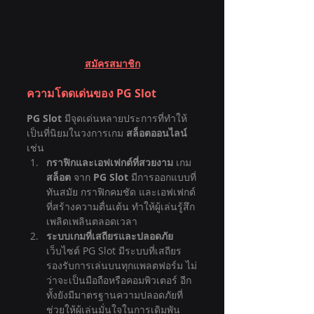
สมัครสมาชิก
ความโดดเด่นของ PG Slot
PG Slot
 มีจุดเด่นหลายประการที่ทำให้
เป็นที่นิยมในวงการเกม 
สล็อตออนไลน์
เช่น
กราฟิกและเอฟเฟกต์ที่สวยงาม 
เกม 
สล็อต
 จาก 
PG Slot
 มีการออกแบบที่
ทันสมัย กราฟิกคมชัด และเอฟเฟกต์
ที่สร้างความตื่นเต้น ทำให้ผู้เล่นรู้สึก
เพลิดเพลินตลอดเวลา
ระบบเกมที่เสถียรและปลอดภัย 
เว็บไซต์ PG Slot มีระบบที่เสถียร 
รองรับการเล่นบนทุกแพลตฟอร์ม ไม่
ว่าจะเป็นมือถือหรือคอมพิวเตอร์ อีก
ทั้งยังมีมาตรฐานความปลอดภัยที่
ช่วยให้ผู้เล่นมั่นใจในการเดิมพัน