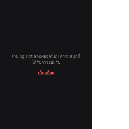
เว็บ pg slot สล็อตยอดนิยม ความสนุกที่
ได้รับการยอมรับ
เว็บสล็อต