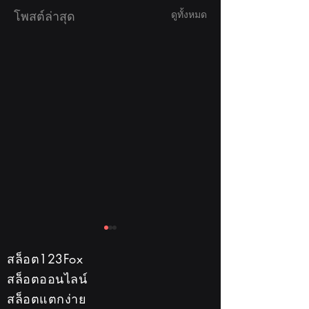
โพสต์ล่าสุด
ดูทั้งหมด
สล็อต123Fox
สล็อตออนไลน์
สล็อตแตกง่าย