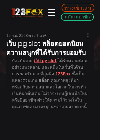
ทางเข้าเล่น
สมัครสมาชิก
19 ก.พ. 2568
ยาว 1 นาที
เว็บ pg slot สล็อตยอดนิยม
ความสนุกที่ได้รับการยอมรับ
ปัจจุบันเกม 
เว็บ pg slot
 ได้รับความนิยม
อย่างแพร่หลาย และหนึ่งในเว็บที่ได้รับ
การยอมรับมากที่สุดคือ 
123Fox
 ซึ่งเป็น
แหล่งรวมเกม 
สล็อต
 คุณภาพสูงที่มา
พร้อมกับความสนุกและโอกาสในการทำ
เงินที่น่าตื่นเต้น ไม่ว่าจะเป็นผู้เล่นมือใหม่
หรือมืออาชีพ ต่างให้ความไว้วางใจใน
คุณภาพและมาตรฐานของเกมจากค่ายนี้