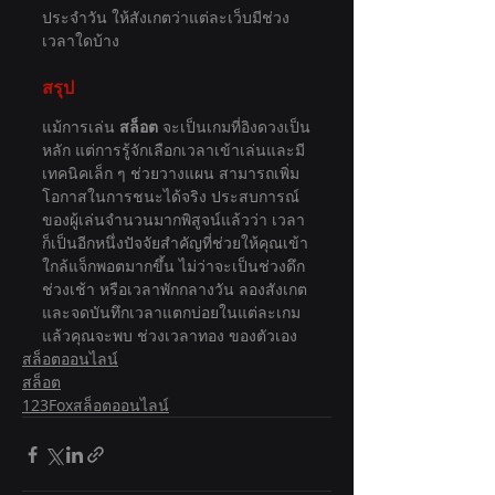
ประจำวัน ให้สังเกตว่าแต่ละเว็บมีช่วง
เวลาใดบ้าง
สรุป
แม้การเล่น 
สล็อต
 จะเป็นเกมที่อิงดวงเป็น
หลัก แต่การรู้จักเลือกเวลาเข้าเล่นและมี
เทคนิคเล็ก ๆ ช่วยวางแผน สามารถเพิ่ม
โอกาสในการชนะได้จริง ประสบการณ์
ของผู้เล่นจำนวนมากพิสูจน์แล้วว่า เวลา 
ก็เป็นอีกหนึ่งปัจจัยสำคัญที่ช่วยให้คุณเข้า
ใกล้แจ็กพอตมากขึ้น ไม่ว่าจะเป็นช่วงดึก 
ช่วงเช้า หรือเวลาพักกลางวัน ลองสังเกต
และจดบันทึกเวลาแตกบ่อยในแต่ละเกม 
แล้วคุณจะพบ ช่วงเวลาทอง ของตัวเอง
สล็อตออนไลน์
สล็อต
123Foxสล็อตออนไลน์