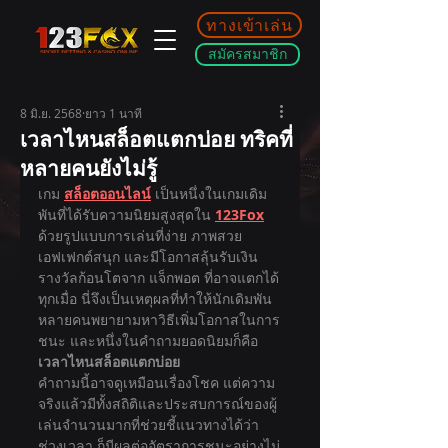
ทางเข้าเล่น
สมัครสมาชิก
8 มิ.ย. 2568
ยาว 1 นาที
เวลาไหนสล็อตแตกบ่อย ทริคที่
หลายคนยังไม่รู้
เกม 
สล็อตออนไลน์
 เป็นหนึ่งในเกมเดิม
พันที่ได้รับความนิยมสูงสุดใน 
123Fox
ด้วยรูปแบบการเล่นที่ง่าย ภาพสวย 
เอฟเฟกต์สนุก และมีโอกาสลุ้นรับเงิน
รางวัลก้อนโตจาก แจ็กพอต ที่อาจแตกได้
ทุกเมื่อ นี่จึงเป็นเหตุผลที่ทำให้นักเดิมพัน
หลายคนพยายามหาวิธีเพิ่มโอกาสในการ
ชนะ และหนึ่งในคำถามยอดนิยมก็คือ 
เวลาไหนสล็อตแตกบ่อย
คำถามนี้อาจดูเหมือนเรื่องโชค แต่ความ
จริงแล้วมีทั้งสถิติและประสบการณ์ของผู้
เล่นจำนวนมากที่ช่วยชี้แนวทางได้ว่า 
ช่วงเวลา ก็มีผลต่ออัตราการชนะอย่างไม่