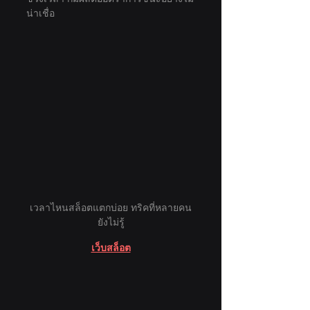
น่าเชื่อ
เวลาไหนสล็อตแตกบ่อย ทริคที่หลายคน
ยังไม่รู้
เว็บสล็อต