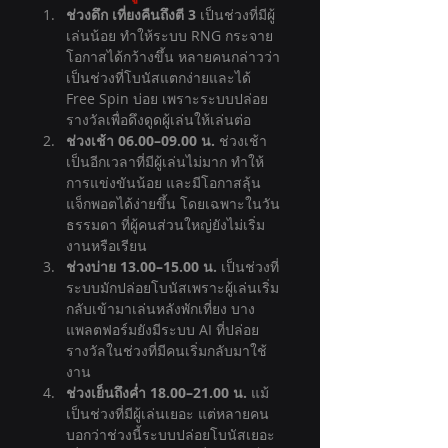
ช่วงดึก เที่ยงคืนถึงตี 3 
เป็นช่วงที่มีผู้
เล่นน้อย ทำให้ระบบ RNG กระจาย
โอกาสได้กว้างขึ้น หลายคนกล่าวว่า
เป็นช่วงที่โบนัสแตกง่ายและได้ 
Free Spin บ่อย เพราะระบบปล่อย
รางวัลเพื่อดึงดูดผู้เล่นให้เล่นต่อ
ช่วงเช้า 06.00–09.00 น. 
ช่วงเช้า
เป็นอีกเวลาที่มีผู้เล่นไม่มาก ทำให้
การแข่งขันน้อย และมีโอกาสลุ้น
แจ็กพอตได้ง่ายขึ้น โดยเฉพาะในวัน
ธรรมดา ที่ผู้คนส่วนใหญ่ยังไม่เริ่ม
งานหรือเรียน
ช่วงบ่าย 13.00–15.00 น. 
เป็นช่วงที่
ระบบมักปล่อยโบนัสเพราะผู้เล่นเริ่ม
กลับเข้ามาเล่นหลังพักเที่ยง บาง
แพลตฟอร์มยังมีระบบ AI ที่ปล่อย
รางวัลในช่วงที่มีคนเริ่มกลับมาใช้
งาน
ช่วงเย็นถึงค่ำ 18.00–21.00 น. 
แม้
เป็นช่วงที่มีผู้เล่นเยอะ แต่หลายคน
บอกว่าช่วงนี้ระบบปล่อยโบนัสเยอะ