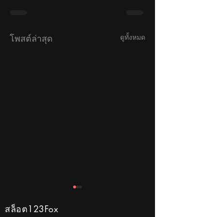
โพสต์ล่าสุด
ดูทั้งหมด
สล็อต123Fox