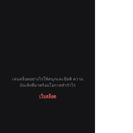
เล่นสล็อตอย่างไรให้สนุกและมีสติ ความ
บันเทิงที่มาพร้อมโอกาสทำกำไร
เว็บสล็อต