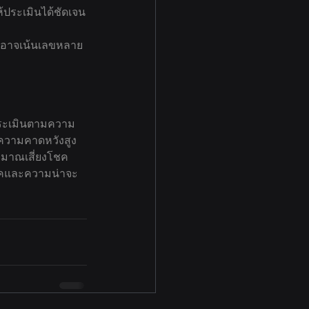
ห้ประเมินได้ชัดเจน
้งอาจเน้นเลขหลาย
ประเมินตามความ
ดความคาดหวังสูง
ระมาณเสี่ยงโชค 
บโชคและความน่าจะ