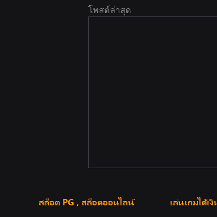
โพสต์ล่าสุด
สล็อต PG , สล็อตออนไลน์
เล่นเกมได้เงิ