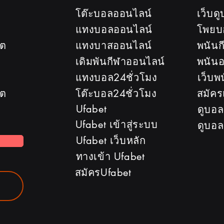
โต๊ะบอลออนไลน์
เว็บด
แทงบอลออนไลน์
โพยบ
อต
แทงบาสออนไลน์
พนันก
รวมเกมยอดฮิตใน 123Fox คาสิ
123F
เดิมพันกีฬาออนไลน์
พนัน
โน ที่สายทำเงินต้องลองด้วยตัว
รวดเ
แทงบอล24ชั่วโมง
เว็บพ
เอง
อต
โต๊ะบอล24ชั่วโมง
สมัค
Ufabet
ดูบอล
Ufabet เข้าสู่ระบบ
ดูบอ
Ufabet เว็บหลัก
ทางเข้า Ufabet
สมัครUfabet