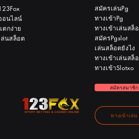
สมัครเล่นPg
123Fox
ทางเข้าPg
ออนไลน์
ทางเข้าเล่นสล็
แตกง่าย
คู่มือเลือกเกมสล็อตใน 123Fox
สมัครPgslot
เล่นสล็อต
สล็อต ให้เหมาะกับสไตล์ของ
เล่นสล็อตยังไง
คุณ
ทางเข้าเล่นสล็
ทางเข้าSlotxo
สมัครสมาชิก
ทางเข้าเล่น