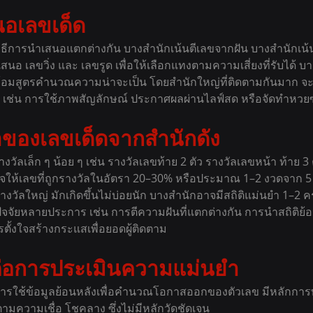
นอเลขเด็ด
วิธีการนำเสนอแตกต่างกัน บางสำนักเน้นตีเลขจากฝัน บางสำนักเน้น
นอ เลขวิ่ง และ เลขรูด เพื่อให้เลือกแทงตามความเสี่ยงที่รับได้ 
งพร้อมสูตรคำนวณความน่าจะเป็น โดยสำนักใหญ่ที่ติดตามกันมาก 
์ เช่น การใช้ภาพสัญลักษณ์ ประกาศผลผ่านไลฟ์สด หรือจัดทำหว
ของเลขเด็ดจากสำนักดัง
วัลเล็ก ๆ น้อย ๆ เช่น รางวัลเลขท้าย 2 ตัว รางวัลเลขหน้า ท้าย 3
จให้เลขที่ถูกรางวัลในอัตรา 20–30% หรือประมาณ 1–2 งวดจาก 5 
รางวัลใหญ่ มักเกิดขึ้นไม่บ่อยนัก บางสำนักอาจมีสถิติแม่นยำ 1–2 ครั
กับปัจจัยหลายประการ เช่น การตีความฝันที่แตกต่างกัน การนำสถิติย้อ
ตั้งใจสร้างกระแสเพื่อยอดผู้ติดตาม
ผลต่อการประเมินความแม่นยำ
การใช้ข้อมูลย้อนหลังเพื่อคำนวณโอกาสออกของตัวเลข มีหลักการท
มความเชื่อ โชคลาง ซึ่งไม่มีหลักวัดชัดเจน