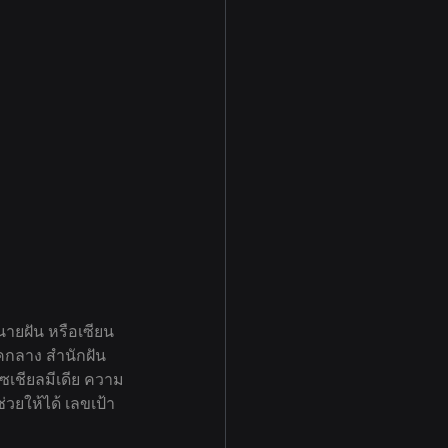
ำนายฝัน หรือเซียน 
าคกลาง สำนักฝัน
ซเชียลมีเดีย ความ
่วยให้ได้ เลขเป้า