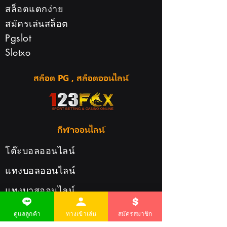
สล็อตแตกง่าย
สมัครเล่นสล็อต
วิธีเลือกโต๊ะเดิมพันใน
รวมเกมยอดฮิตใน
Pgslot
123Fox บาคาร่า ให้
123Fox คาสิโน ที่ส
Slotxo
เข้ากับสไตล์การเล่น
ทำเงินต้องลองด้วยต
ของคุณ
เอง
สล็อต PG , สล็อตออนไลน์
กีฬาออนไลน์
โต๊ะบอลออนไลน์
แทงบอลออนไลน์
แทงบาสออนไลน์
เดิมพันกีฬาออนไลน์
ดูแลลูกค้า
ทางเข้าเล่น
สมัครสมาชิก
แทงบอล24ชั่วโมง