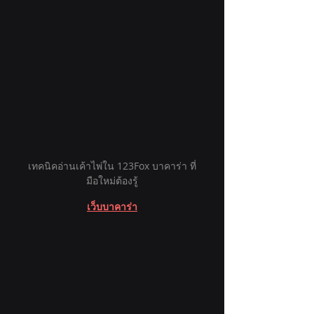
เทคนิคอ่านเค้าไพ่ใน 123Fox บาคาร่า ที่
มือใหม่ต้องรู้
เว็บบาคาร่า