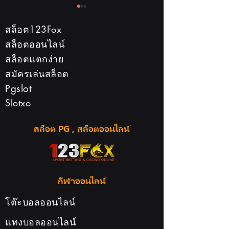
สล็อต123Fox
สล็อตออนไลน์
สล็อตแตกง่าย
สมัครเล่นสล็อต
รวมเกมยอดฮิตใน
ข้อดีของการเล่นบา
Pgslot
123Fox คาสิโน ที่สาย
ร่าออนไลน์กับเว็บ
Slotxo
ทำเงินต้องลองด้วยตัว
123Fox ที่หลายคน
เอง
มองข้าม
สล็อต PG , สล็อตออนไลน์
กีฬาออนไลน์
โต๊ะบอลออนไลน์
แทงบอลออนไลน์