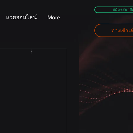
สมัครสมาชิ
หวยออนไลน์
More
ทางเข้าเล