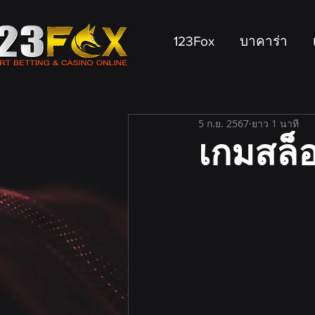
123Fox
บาคาร่า
5 ก.ย. 2567
ยาว 1 นาที
เกมสล