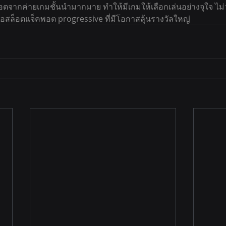
ตจากค่ายเกมชั้นนำมากมาย ทำให้มีเกมให้เลือกเล่นอย่างจุใจ ไม่
ือสล็อตแจ็คพอต progressive ที่มีโอกาสลุ้นรางวัลใหญ่