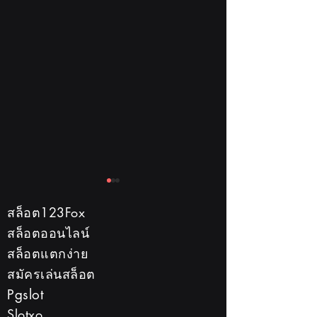
สล็อต123Fox
สล็อตออนไลน์
สล็อตแตกง่าย
สมัครเล่นสล็อต
123Fox สล็อต ฝาก
123Fox สล็อต เล่น
Pgslot
ถอนออโต้ รวดเร็ว
ผ่านมือถือได้จริงไห
Slotxo