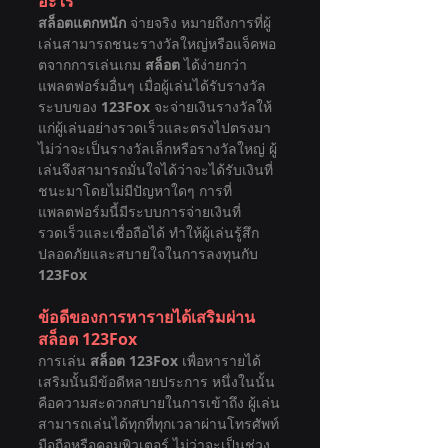
อะไร
สล็อตแตกหนัก
 จ่ายจริง หมายถึงการที่ผู้
เล่นสามารถชนะรางวัลใหญ่หรือแจ็คพอ
ตจากการเล่นเกม 
สล็อต
 ได้ง่ายกว่า
แพลตฟอร์มอื่นๆ เมื่อผู้เล่นได้รับรางวัล 
ระบบของ 
123Fox
 จะจ่ายเงินรางวัลให้
แก่ผู้เล่นอย่างรวดเร็วและตรงไปตรงมา 
ไม่ว่าจะเป็นรางวัลเล็กหรือรางวัลใหญ่ ผู้
เล่นจึงสามารถมั่นใจได้ว่าจะได้รับเงินที่
ชนะมาโดยไม่มีปัญหาใดๆ การที่
แพลตฟอร์มนี้มีระบบการจ่ายเงินที่
รวดเร็วและเชื่อถือได้ ทำให้ผู้เล่นรู้สึก
ปลอดภัยและสบายใจในการลงทุนกับ 
123Fox
ข้อดีของการหารายได้เสริมผ่าน
สล็อต 123Fox
การเล่น
 สล็อต 123Fox
 เพื่อหารายได้
เสริมนั้นมีข้อดีหลายประการ หนึ่งในนั้น
คือความสะดวกสบายในการเข้าถึง ผู้เล่น
สามารถเล่นได้ทุกที่ทุกเวลาผ่านโทรศัพท์
มือถือหรือคอมพิวเตอร์ ไม่ว่าจะเป็นช่วง