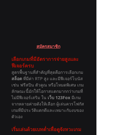
สมัครสมาชิก
เลือกเกมที่มีอัตราการจ่ายสูงและ
ฟีเจอร์ครบ
สูตรพื้นฐานที่สำคัญที่สุดคือการเลือกเกม 
สล็อต
 ที่มีค่า RTP สูง และมีฟีเจอร์โบนัส 
เช่น ฟรีสปิน ตัวคูณ หรือโหมดพิเศษ เกม
ลักษณะนี้มักให้โอกาสแตกมากกว่าเกมที่
ไม่มีฟีเจอร์เสริม ใน 
เว็บ 123Fox
 มีเกม
จากหลายค่ายดังให้เลือก ผู้เล่นควรโฟกัส
เกมที่มีประวัติแตกดีและเหมาะกับงบของ
ตัวเอง
เริ่มเล่นด้วยเบทต่ำเพื่อดูจังหวะเกม