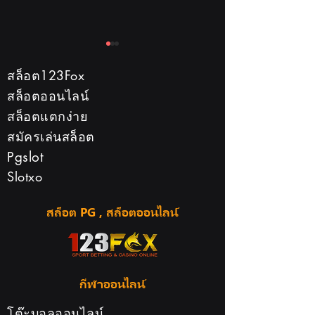
สล็อต123Fox
สล็อตออนไลน์
สล็อตแตกง่าย
สมัครเล่นสล็อต
รวมเกมยอดฮิตใน
123Fox สล็อต ฝาก
Pgslot
123Fox คาสิโน ที่สาย
ถอนออโต้ รวดเร็ว
Slotxo
ทำเงินต้องลองด้วยตัว
ทันใจไม่ต้องรอนาน
เอง
สล็อต PG , สล็อตออนไลน์
กีฬาออนไลน์
โต๊ะบอลออนไลน์