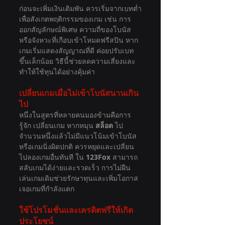
ก่อนจะเพิ่มเงินเดิมพัน ควรเริ่มจากเบทต่ำ
เพื่อสังเกตพฤติกรรมของเกม เช่น การ
ออกสัญลักษณ์พิเศษ ความถี่ของโบนัส 
หรือจังหวะที่เกือบเข้าโหมดฟรีสปิน หาก
เกมเริ่มแสดงสัญญาณที่ดี ค่อยปรับเบท
ขึ้นเล็กน้อย วิธีนี้ช่วยลดความเสี่ยงและ
ทำให้ใช้ทุนได้อย่างคุ้มค่า
เปลี่ยนเกมเมื่อไม่เข้าโบนัสนานเกิน
ไป
หนึ่งในสูตรที่หลายคนมองข้ามคือการ
รู้จัก เปลี่ยนเกม หากหมุน 
สล็อต
 ไป
จำนวนหนึ่งแล้วไม่มีแนวโน้มเข้าโบนัส 
หรือเกมนิ่งผิดปกติ ควรหยุดและเปลี่ยน
ไปลองเกมอื่นทันที ใน 
123Fox 
สามารถ
สลับเกมได้ง่ายและรวดเร็ว การไม่ฝืน
เล่นเกมเดิมช่วยรักษาทุนและเพิ่มโอกาส
เจอเกมที่กำลังแตก
ใช้โปรโมชั่นและเครดิตฟรีให้เกิด
ประโยชน์