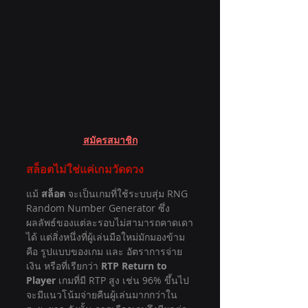
สมัครสมาชิก
สล็อตไม่ใช่แค่เกมวัดดวง
แม้ 
สล็อต
 จะเป็นเกมที่ใช้ระบบสุ่ม RNG 
Random Number Generator ซึ่ง
ผลลัพธ์ของแต่ละรอบไม่สามารถคาดเดา
ได้ แต่สิ่งหนึ่งที่ผู้เล่นมือใหม่มักมองข้าม
คือ รูปแบบของเกม และ อัตราการจ่าย
เงิน หรือที่เรียกว่า 
RTP Return to 
Player
 เกมที่มี RTP สูง เช่น 96% ขึ้นไป 
จะมีแนวโน้มจ่ายคืนผู้เล่นมากกว่าใน