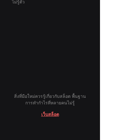
ไม่รู้ตัว
สิ่งที่มือใหม่ควรรู้เกี่ยวกับสล็อต พื้นฐาน
การทำกำไรที่หลายคนไม่รู้
เว็บสล็อต