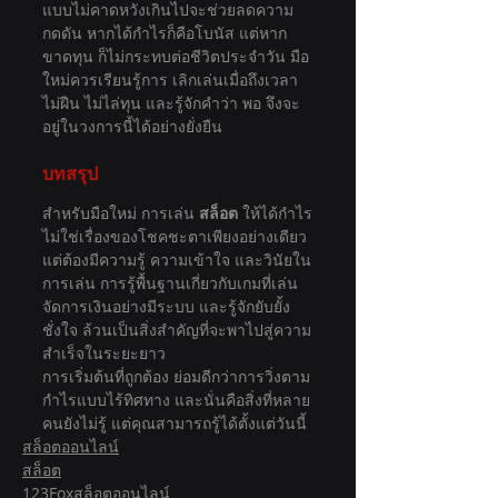
แบบไม่คาดหวังเกินไปจะช่วยลดความ
กดดัน หากได้กำไรก็คือโบนัส แต่หาก
ขาดทุน ก็ไม่กระทบต่อชีวิตประจำวัน มือ
ใหม่ควรเรียนรู้การ เลิกเล่นเมื่อถึงเวลา 
ไม่ฝืน ไม่ไล่ทุน และรู้จักคำว่า พอ จึงจะ
อยู่ในวงการนี้ได้อย่างยั่งยืน
บทสรุป
สำหรับมือใหม่ การเล่น 
สล็อต
 ให้ได้กำไร
ไม่ใช่เรื่องของโชคชะตาเพียงอย่างเดียว 
แต่ต้องมีความรู้ ความเข้าใจ และวินัยใน
การเล่น การรู้พื้นฐานเกี่ยวกับเกมที่เล่น 
จัดการเงินอย่างมีระบบ และรู้จักยับยั้ง
ชั่งใจ ล้วนเป็นสิ่งสำคัญที่จะพาไปสู่ความ
สำเร็จในระยะยาว
การเริ่มต้นที่ถูกต้อง ย่อมดีกว่าการวิ่งตาม
กำไรแบบไร้ทิศทาง และนั่นคือสิ่งที่หลาย
คนยังไม่รู้ แต่คุณสามารถรู้ได้ตั้งแต่วันนี้
สล็อตออนไลน์
สล็อต
123Foxสล็อตออนไลน์