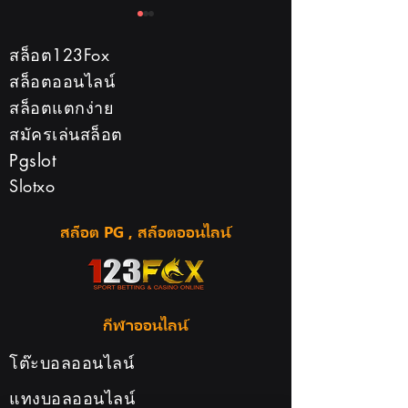
สล็อต123Fox
สล็อตออนไลน์
สล็อตแตกง่าย
สมัครเล่นสล็อต
รวมเกมยอดฮิตใน
123Fox สล็อต ฝาก
Pgslot
123Fox คาสิโน ที่สาย
ถอนออโต้ รวดเร็ว
Slotxo
ทำเงินต้องลองด้วยตัว
ทันใจไม่ต้องรอนาน
เอง
สล็อต PG , สล็อตออนไลน์
กีฬาออนไลน์
โต๊ะบอลออนไลน์
แทงบอลออนไลน์