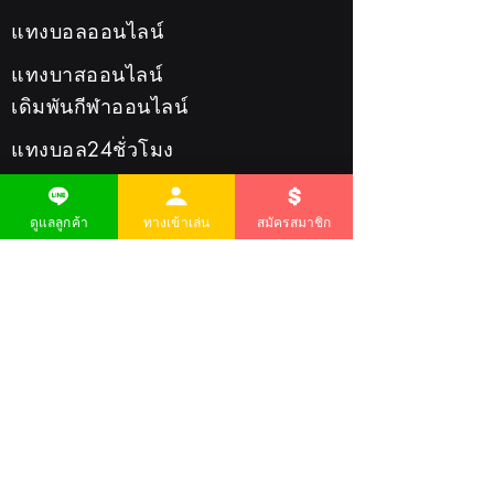
แทงบอลออนไลน์
แทงบาสออนไลน์
เดิมพันกีฬาออนไลน์
แทงบอล24ชั่วโมง
โต๊ะบอล24ชั่วโมง
ดูแลลูกค้า
ทางเข้าเล่น
สมัครสมาชิก
Ufabet
Ufabet เข้าสู่ระบบ
Ufabet เว็บหลัก
ทางเข้า Ufabet
สมัครUfabet
เล่นเกมได้เงิน