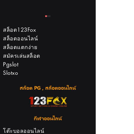
สล็อต123Fox
สล็อตออนไลน์
สล็อตแตกง่าย
สมัครเล่นสล็อต
วิธีเลือกโต๊ะเดิมพันใน
รวมเกมยอดฮิตใน
Pgslot
123Fox บาคาร่า ให้
123Fox คาสิโน ที่ส
Slotxo
เข้ากับสไตล์การเล่น
ทำเงินต้องลองด้วยต
ของคุณ
เอง
สล็อต PG , สล็อตออนไลน์
กีฬาออนไลน์
โต๊ะบอลออนไลน์