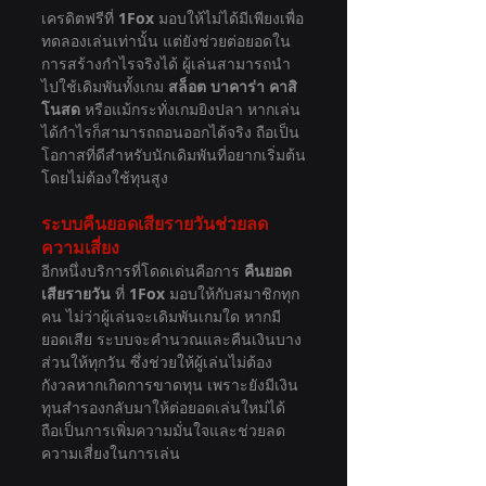
เครดิตฟรีที่ 
1Fox
 มอบให้ไม่ได้มีเพียงเพื่อ
ทดลองเล่นเท่านั้น แต่ยังช่วยต่อยอดใน
การสร้างกำไรจริงได้ ผู้เล่นสามารถนำ
ไปใช้เดิมพันทั้งเกม 
สล็อต บาคาร่า คาสิ
โนสด
 หรือแม้กระทั่งเกมยิงปลา หากเล่น
ได้กำไรก็สามารถถอนออกได้จริง ถือเป็น
โอกาสที่ดีสำหรับนักเดิมพันที่อยากเริ่มต้น
โดยไม่ต้องใช้ทุนสูง
ระบบคืนยอดเสียรายวันช่วยลด
ความเสี่ยง
อีกหนึ่งบริการที่โดดเด่นคือการ 
คืนยอด
เสียรายวัน
 ที่ 
1Fox
 มอบให้กับสมาชิกทุก
คน ไม่ว่าผู้เล่นจะเดิมพันเกมใด หากมี
ยอดเสีย ระบบจะคำนวณและคืนเงินบาง
ส่วนให้ทุกวัน ซึ่งช่วยให้ผู้เล่นไม่ต้อง
กังวลหากเกิดการขาดทุน เพราะยังมีเงิน
ทุนสำรองกลับมาให้ต่อยอดเล่นใหม่ได้ 
ถือเป็นการเพิ่มความมั่นใจและช่วยลด
ความเสี่ยงในการเล่น