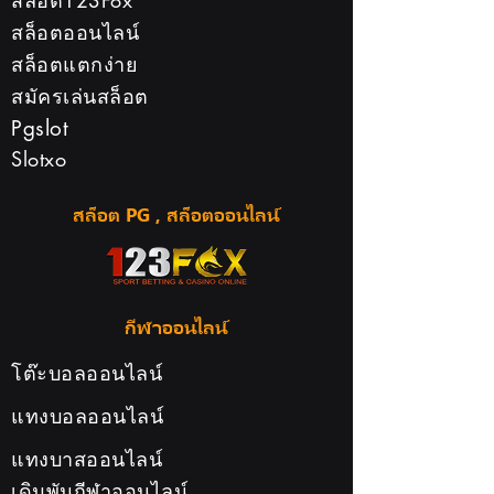
สล็อตออนไลน์
สล็อตแตกง่าย
สมัครเล่นสล็อต
รวมเกมยอดฮิตใน
123Fox สล็อต ฝาก
Pgslot
123Fox คาสิโน ที่สาย
ถอนออโต้ รวดเร็ว
Slotxo
ทำเงินต้องลองด้วยตัว
ทันใจไม่ต้องรอนาน
เอง
สล็อต PG , สล็อตออนไลน์
กีฬาออนไลน์
โต๊ะบอลออนไลน์
แทงบอลออนไลน์
แทงบาสออนไลน์
เดิมพันกีฬาออนไลน์