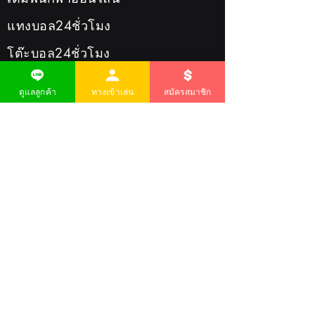
แทงบอล24ชั่วโมง
โต๊ะบอล24ชั่วโมง
Ufabet
ดูแลลูกค้า
ทางเข้าเล่น
สมัครสมาชิก
Ufabet เข้าสู่ระบบ
Ufabet เว็บหลัก
ทางเข้า Ufabet
สมัครUfabet
เล่นเกมได้เงิน
สมัครเล่นPg
ทางเข้าPg
ทางเข้าเล่นสล็อต