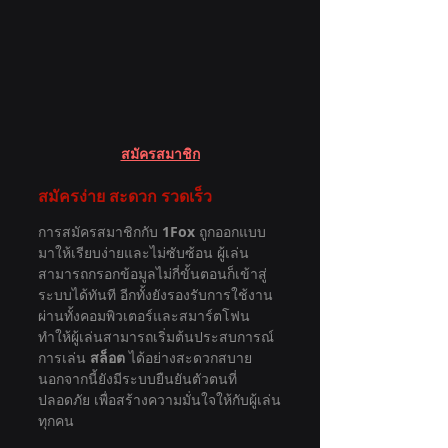
สมัครสมาชิก
สมัครง่าย สะดวก รวดเร็ว
การสมัครสมาชิกกับ 
1Fox
 ถูกออกแบบ
มาให้เรียบง่ายและไม่ซับซ้อน ผู้เล่น
สามารถกรอกข้อมูลไม่กี่ขั้นตอนก็เข้าสู่
ระบบได้ทันที อีกทั้งยังรองรับการใช้งาน
ผ่านทั้งคอมพิวเตอร์และสมาร์ตโฟน 
ทำให้ผู้เล่นสามารถเริ่มต้นประสบการณ์
การเล่น 
สล็อต
 ได้อย่างสะดวกสบาย 
นอกจากนี้ยังมีระบบยืนยันตัวตนที่
ปลอดภัย เพื่อสร้างความมั่นใจให้กับผู้เล่น
ทุกคน