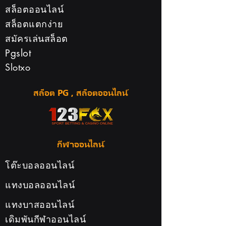
สล็อตออนไลน์
สล็อตแตกง่าย
สมัครเล่นสล็อต
วิธีเลือกโต๊ะเดิมพันใน
รวมเกมยอดฮิตใน
Pgslot
123Fox บาคาร่า ให้
123Fox คาสิโน ที่ส
Slotxo
เข้ากับสไตล์การเล่น
ทำเงินต้องลองด้วยต
ของคุณ
เอง
สล็อต PG , สล็อตออนไลน์
กีฬาออนไลน์
โต๊ะบอลออนไลน์
แทงบอลออนไลน์
แทงบาสออนไลน์
เดิมพันกีฬาออนไลน์