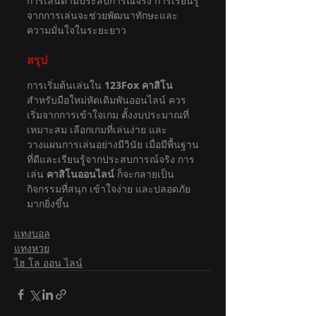
การเล่นตามประสบการณ์จริง การเรียนรู้
จากการเล่นจะช่วยพัฒนาทักษะและ
ความมั่นใจในระยะยาว
สรุป
การเริ่มต้นเล่นใน 
123Fox คาสิโน
สำหรับมือใหม่หัดเดิมพันออนไลน์ ควร
เริ่มจากการเข้าใจเกม ตั้งงบประมาณที่
เหมาะสม เลือกเกมที่เล่นง่าย และ
วางแผนการเล่นอย่างมีวินัย เมื่อมีพื้นฐาน
ที่ดีและเรียนรู้จากประสบการณ์จริง การ
เล่น 
คาสิโนออนไลน์
 ก็จะกลายเป็น
กิจกรรมที่สนุก เข้าใจง่าย และปลอดภัย
มากยิ่งขึ้น
แทงบอล
แทงหวย
ไฮ โล ออน ไลน์