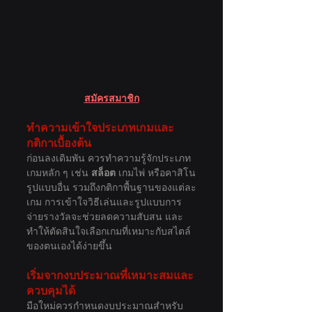
สมัครสมาชิก
ทำความเข้าใจประเภทเกมและ
กติกาเบื้องต้น
ก่อนลงเดิมพัน ควรทำความรู้จักประเภท
เกมหลัก ๆ เช่น 
สล็อต
 เกมไพ่ หรือคาสิโน
รูปแบบอื่น รวมถึงกติกาพื้นฐานของแต่ละ
เกม การเข้าใจวิธีเล่นและรูปแบบการ
จ่ายรางวัลจะช่วยลดความสับสน และ
ทำให้ตัดสินใจเลือกเกมที่เหมาะกับสไตล์
ของตนเองได้ง่ายขึ้น
เริ่มจากงบประมาณที่เหมาะสมและ
ควบคุมได้
มือใหม่ควรกำหนดงบประมาณสำหรับ