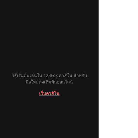
วิธีเริ่มต้นเล่นใน 123Fox คาสิโน สำหรับ
มือใหม่หัดเดิมพันออนไลน์
เว็บคาสิโน