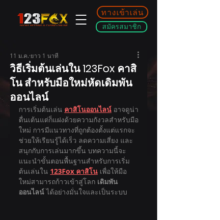
ทางเข้าเล่น
สมัครสมาชิก
11 ม.ค.
ยาว 1 นาที
วิธีเริ่มต้นเล่นใน 123Fox คาสิ
โน สำหรับมือใหม่หัดเดิมพัน
ออนไลน์
การเริ่มต้นเล่น 
คาสิโนออนไลน์
 อาจดูน่า
ตื่นเต้นแต่ก็แฝงด้วยความกังวลสำหรับมือ
ใหม่ การมีแนวทางที่ถูกต้องตั้งแต่แรกจะ
ช่วยให้เรียนรู้ได้เร็ว ลดความเสี่ยง และ
สนุกกับการเล่นมากขึ้น บทความนี้จะ
แนะนำขั้นตอนพื้นฐานสำหรับการเริ่ม
ต้นเล่นใน 
123Fox คาสิโน
 เพื่อให้มือ
ใหม่สามารถก้าวเข้าสู่โลก 
เดิมพัน
ออนไลน์
 ได้อย่างมั่นใจและเป็นระบบ