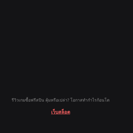
รีวิวเกมซื้อฟรีสปิน คุ้มหรือเปล่า? โอกาสทำกำไรก้อนโต
เว็บสล็อต