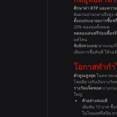
ศึกษาค่า RTP และควา
ผันผวนปานกลางถึงสูง เพ
ตั้งงบประมาณการซื้อฟรี
20% ของทุนทั้งหมด
ทดลองเล่นฟรีก่อนซื้อจริ
แค่ไหน
จับจังหวะเกม 
หากเกมเริ
เลี่ยงการซื้อทันที ให้ร
โอกาสทำกำไ
ตัวคูณสูงสุด 
ในหลายเกม
โชคดีอาจรับเงินรางวัลหล
รางวัลแจ็คพอต 
บางเกมอ
ใหญ่
ตัวอย่างสมมติ
เดิมพัน 10 บาท ซื้อ
ในโหมดฟรีสปิน หาก