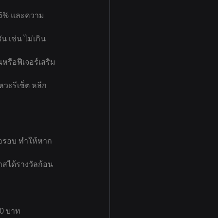
า 96% และความ
เช่น ไม่เกิน 
ณหรือฟีเจอร์เสริม
หวะรีเซ็ต หลีก
่อรอบ ทำให้หาก
าสได้รางวัลก้อน
00 บาท