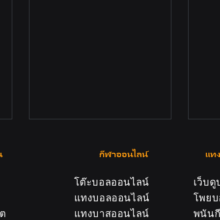
น
กีฬาออนไลน์
แทง
โต๊ะบอลออนไลน์
เว็บด
แทงบอลออนไลน์
โพยบ
อต
แทงบาสออนไลน์
พนันก
รวมเกมยอดฮิตใน 123Fox คาสิ
123F