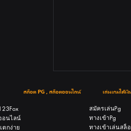
สล็อต PG , สล็อตออนไลน์
เล่นเกมได้เงิ
สมัครเล่นPg
123Fox
ทางเข้าPg
ออนไลน์
ทางเข้าเล่นสล็
แตกง่าย
คู่มือเลือกเกมสล็อตใน 123Fox