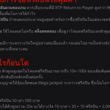
มผันผวนของเกม 
ควรเลือกเกมที่มี RTP Return to Player สูงกว่
ื่อเพิ่มโอกาสได้กำไร
สปิน 
กำหนดงบประมาณสูงสุดสำหรับการซื้อฟรีสปินในแต่ละเซสชัน 
ง 
ใช้โหมดเดโม่หรือ 
สล็อตทดลอง
 เพื่อดูว่าโหมดฟรีสปินแจกตัวคู
่มมีการแจกรางวัลใหญ่อย่างต่อเนื่องแล้ว รอบต่อไปอาจเป็นช่วงจัง
อจังหวะที่เหมาะสม
รก้อนโต
 ตัวคูณสูงสุดในโหมดฟรีสปินอาจมากถึง 10x–100x ของเดิมพันต
ักพันถึงหลักหมื่นต่อครั้ง
นุญาตให้ลุ้นแจ็คพอต Mega Jackpot ระหว่างฟรีสปิน ซึ่งเป็นโอก
ฟรีสปิน 50 เท่า 500 บาท
ได้ตัวคูณรวม 20x จะได้รางวัล 10 บาท × 20 × 10 ฟรีสปิน = 2,0