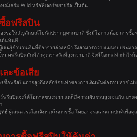
กษณ์เสริม Wild หรือฟีเจอร์ขยายรีล เป็นต้น
ื้อฟรีสปิน
ต้องรอให้สัญลักษณ์โบนัสปรากฏตามปกติ ซึ่งมีโอกาสน้อย การซื้อ
ต้นทันที
ผู้เล่นรู้จำนวนเงินที่ต้องจ่ายล่วงหน้า จึงสามารถวางแผนงบประมาณ
โหมดฟรีสปินมักมีตัวคูณรางวัลที่สูงกว่าปกติ จึงมีโอกาสทำกำไร
และข้อเสีย
ารซื้อฟรีสปินอาจสูงถึงหลักร้อยเท่าของการเดิมพันต่อรอบ หากไม่
อร์ฟรีสปินจะให้โอกาสชนะมาก แต่ก็มีความผันผวนสูงเช่นกัน บางค
่า
ทธ์ 
ผู้เล่นควรเลือกจังหวะในการซื้อ โดยอาจรอเล่นเกมปกติเพื่อ
บการซื้อฟรีสปินให้คุ้มค่า