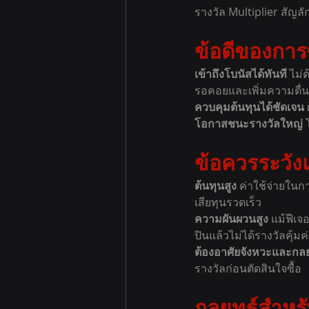
รางวัล Multiplier สัญลั
ข้อดีของการซ
เข้าถึงโบนัสได้ทันที 
ไม่
รอคอยและเพิ่มความตื่นเ
ควบคุมต้นทุนได้ชัดเจน 
โอกาสชนะรางวัลใหญ่ 
ข้อควรระวัง
ต้นทุนสูง 
ค่าใช้จ่ายในก
เสียทุนรวดเร็ว
ความผันผวนสูง 
แม้ฟีเจ
ปินแล้วไม่ได้รางวัลคุ้มค
ต้องอาศัยจังหวะและกลยุ
รางวัลก่อนตัดสินใจซื้อ
กลยุทธ์สำหรั