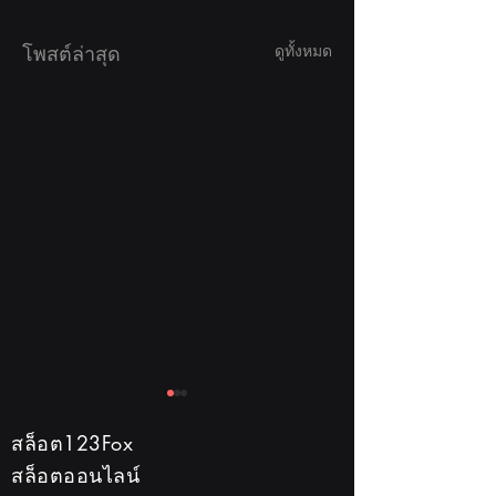
โพสต์ล่าสุด
ดูทั้งหมด
สล็อต123Fox
สล็อตออนไลน์