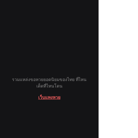
รวมแหล่งขอหวยยอดนิยมของไทย ที่ไหน
เด็ดที่ไหนโดน
เว็บแทงหวย