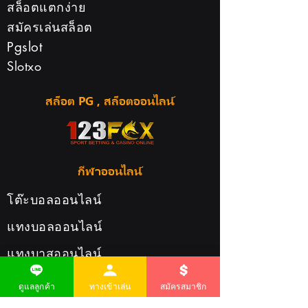
สล็อตแตกง่าย
สมัครเล่นสล็อต
123Fox คาสิโน ฝาก
123Fox คาสิโน รอง
Pgslot
ถอนออโต้ รวดเร็ว
มือถือ เล่นได้ทุกที่ทุ
Slotxo
ปลอดภัย ไม่มีขั้นต่ำ
เวลาแบบไร้สะดุด
สล็อต PG , สล็อตออนไลน์
กีฬาออนไลน์
โต๊ะบอลออนไลน์
แทงบอลออนไลน์
แทงบาสออนไลน์
เดิมพันกีฬาออนไลน์
ดูแลลูกค้า
ทางเข้าเล่น
สมัครสมาชิก
แทงบอล24ชั่วโมง