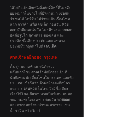
ไอ้ไข่ถือเป็นอีกหนึ่งสิ่งศักดิ์สิทธิ์ที่โด่งดัง
อย่างมากในช่วงไม่กี่ปีที่ผ่านมา เชื่อกัน
ว่า ขอได้ ไหว้รับ ไม่ว่าจะเป็นเรื่องโชค
ลาภ การค้า หรือเลขเด็ด ก่อนวัน 
หวย
ออก
 มักมีคนแน่นวัด โดยมีของถวายยอด
ฮิตคือรูปไก่ ชุดทหาร ของเล่น และ
ประทัด ซึ่งเสียงประทัดและเลขหาง
ประทัดก็มักถูกนำไปตี 
เลขเด็ด
ศาลเจ้าพ่อยี่กอฮง  กรุงเทพ
ตั้งอยู่บนดาดฟ้าสถานีตำรวจ
พลับพลาไชย ศาลเจ้าพ่อยี่กอฮงเป็นที่
นับถือของนักเสี่ยงโชคในกรุงเทพ และทั่ว
ประเทศ เชื่อกันว่าเจ้าพ่อยี่กอฮงคือบิดา
แห่งการ 
เล่นหวย
 ในไทย จึงมีชื่อเสียง
เรื่องให้โชคเกี่ยวกับหวยเป็นพิเศษ คนมัก
จะมาขอพรโดยเฉพาะก่อนวัน 
หวยออก
และหากสมหวังจะนำของมาถวาย เช่น 
น้ำชาจีน หรือซิการ์