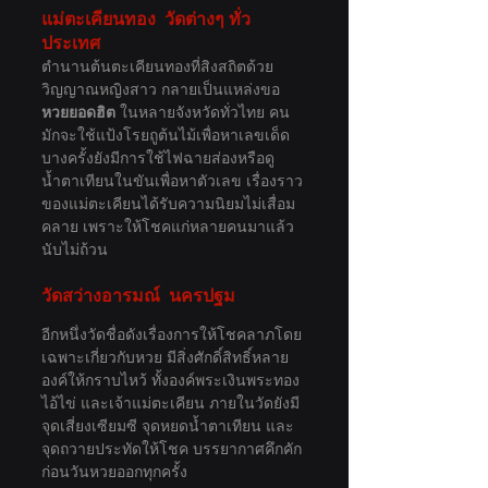
แม่ตะเคียนทอง  วัดต่างๆ ทั่ว
ประเทศ
ตำนานต้นตะเคียนทองที่สิงสถิตด้วย
วิญญาณหญิงสาว กลายเป็นแหล่งขอ 
หวยยอดฮิต
 ในหลายจังหวัดทั่วไทย คน
มักจะใช้แป้งโรยถูต้นไม้เพื่อหาเลขเด็ด 
บางครั้งยังมีการใช้ไฟฉายส่องหรือดู
น้ำตาเทียนในขันเพื่อหาตัวเลข เรื่องราว
ของแม่ตะเคียนได้รับความนิยมไม่เสื่อม
คลาย เพราะให้โชคแก่หลายคนมาแล้ว
นับไม่ถ้วน
วัดสว่างอารมณ์  นครปฐม
อีกหนึ่งวัดชื่อดังเรื่องการให้โชคลาภโดย
เฉพาะเกี่ยวกับหวย มีสิ่งศักดิ์สิทธิ์หลาย
องค์ให้กราบไหว้ ทั้งองค์พระเงินพระทอง 
ไอ้ไข่ และเจ้าแม่ตะเคียน ภายในวัดยังมี
จุดเสี่ยงเซียมซี จุดหยดน้ำตาเทียน และ
จุดถวายประทัดให้โชค บรรยากาศคึกคัก
ก่อนวันหวยออกทุกครั้ง