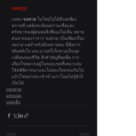
บทสรุป
แหล่ง 
ขอหวย
 ในไทยไม่ได้มีแค่เพียง
สถานที่ แต่ยังสะท้อนความเชื่อและ
ศรัทธาของผู้คนต่อสิ่งที่มองไม่เห็น หลาย
คนอาจมองว่าการ ขอหวย เป็นเพียงเรื่อง
งมงาย แต่สำหรับอีกหลายคน นี่คือการ
เติมพลังใจ และบางครั้งก็กลายเป็นจุด
เปลี่ยนของชีวิต สิ่งสำคัญที่สุดคือ การ
เสี่ยงโชคควรอยู่ในขอบเขตที่เหมาะสม 
ใช้สติพิจารณาและไม่หลงใหลจนเกินไป 
แล้วโชคอาจจะเข้าข้างเราโดยไม่รู้ตัวก็
เป็นได้
แทงหวย
แทงบอล
บอลเต็ง