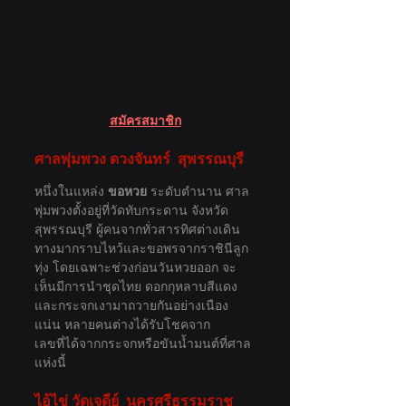
สมัครสมาชิก
ศาลพุ่มพวง ดวงจันทร์  สุพรรณบุรี
หนึ่งในแหล่ง 
ขอหวย
 ระดับตำนาน ศาล
พุ่มพวงตั้งอยู่ที่วัดทับกระดาน จังหวัด
สุพรรณบุรี ผู้คนจากทั่วสารทิศต่างเดิน
ทางมากราบไหว้และขอพรจากราชินีลูก
ทุ่ง โดยเฉพาะช่วงก่อนวันหวยออก จะ
เห็นมีการนำชุดไทย ดอกกุหลาบสีแดง 
และกระจกเงามาถวายกันอย่างเนือง
แน่น หลายคนต่างได้รับโชคจาก
เลขที่ได้จากกระจกหรือขันน้ำมนต์ที่ศาล
แห่งนี้
ไอ้ไข่ วัดเจดีย์  นครศรีธรรมราช