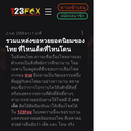
ทางเข้าเล่น
สมัครสมาชิก
2 ก.ค. 2568
ยาว 1 นาที
รวมแหล่งขอหวยยอดนิยมของ
ไทย ที่ไหนเด็ดที่ไหนโดน
ในสังคมไทย ความเชื่อเรื่องโชคลางและ
ตัวเลขเป็นสิ่งที่หยั่งรากลึกมานาน โดย
เฉพาะในหมู่คนที่ชื่นชอบการเสี่ยงโชค 
การขอ
หวย
 จึงกลายเป็นวัฒนธรรมหนึ่ง
ที่อยู่คู่กับคนไทยมาอย่างยาวนาน หลาย
คนเชื่อว่าการไปกราบไหว้สิ่งศักดิ์สิทธิ์ 
หรือขอพรจากสถานที่ศักดิ์สิทธิ์ต่างๆ 
สามารถช่วยดลบันดาลให้โชคดี มี 
เลข
เด็ด
 ติดไม้ติดมือกลับมาให้เสี่ยงโชคได้
ใน 
123Fox
 ในบทความนี้จะขอรวบรวม
แหล่งขอหวยยอดนิยมของไทย ที่เหล่าคอ
หวยต่างยืนยันว่า เด็ด และ โดน จริง