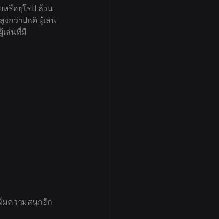
ยหรือยุโรป ล้วน
งกว่าปกติ ผู้เล่น
เล่นที่มี
ยเพิ่มความสนุกอีก