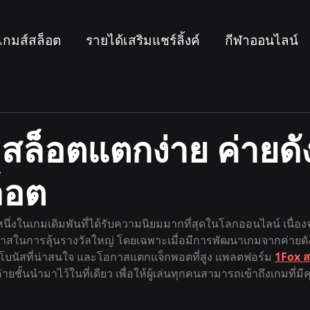
เกมส์สล็อต
รายได้เสริมแชร์ลิ้งค์
กีฬาออนไลน์
สล็อตแตกง่าย ค่ายดั
็อต
หนึ่งในเกมเดิมพันที่ได้รับความนิยมมากที่สุดในโลกออนไลน์ เนื่องจ
าสในการลุ้นรางวัลใหญ่ โดยเฉพาะเมื่อมีการพัฒนาเกมจากค่ายดัง
ร์โบนัสที่น่าสนใจ และโอกาสแตกแจ็กพอตที่สูง แพลตฟอร์ม 
1Fox ส
่ายชั้นนำมาไว้ในที่เดียว เพื่อให้ผู้เล่นทุกคนสามารถเข้าถึงเกมที่