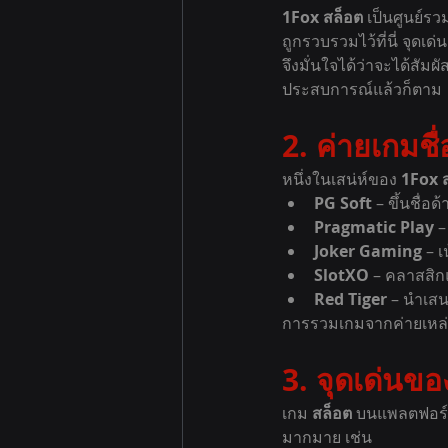
1Fox สล็อต
 เป็นศูนย์รว
ถูกรวบรวมไว้ที่นี่ จุดเ
จึงมั่นใจได้ว่าจะได้สัมผั
ประสบการณ์แล้วก็ตาม
2. ค่ายเกมชื่
หนึ่งในเสน่ห์ของ 
1Fox 
PG Soft
 – ขึ้นชื
Pragmatic Play
 
Joker Gaming
 – 
SlotXO
 – คลาสสิก
Red Tiger
 – นำเส
การรวมเกมจากค่ายเหล่าน
3. จุดเด่นข
เกม 
สล็อต
 บนแพลตฟอร์
มากมาย เช่น