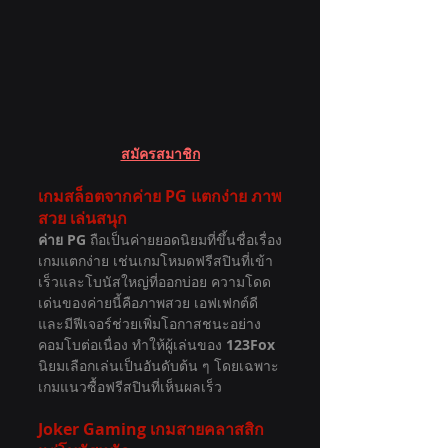
สมัครสมาชิก
เกมสล็อตจากค่าย PG แตกง่าย ภาพ
สวย เล่นสนุก
ค่าย PG
 ถือเป็นค่ายยอดนิยมที่ขึ้นชื่อเรื่อง
เกมแตกง่าย เช่นเกมโหมดฟรีสปินที่เข้า
เร็วและโบนัสใหญ่ที่ออกบ่อย ความโดด
เด่นของค่ายนี้คือภาพสวย เอฟเฟกต์ดี 
และมีฟีเจอร์ช่วยเพิ่มโอกาสชนะอย่าง
คอมโบต่อเนื่อง ทำให้ผู้เล่นของ 
123Fox
นิยมเลือกเล่นเป็นอันดับต้น ๆ โดยเฉพาะ
เกมแนวซื้อฟรีสปินที่เห็นผลเร็ว
Joker Gaming เกมสายคลาสสิก 