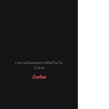
รวมเกมสล็อตแตกง่ายที่สุดในเว็บ 
123Fox
เว็บสล็อต