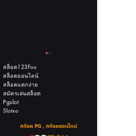
สล็อต123Fox
สล็อตออนไลน์
สล็อตแตกง่าย
สมัครเล่นสล็อต
รวมเกมยอดฮิตใน
123Fox สล็อต ฝาก
Pgslot
123Fox คาสิโน ที่สาย
ถอนออโต้ รวดเร็ว
Slotxo
ทำเงินต้องลองด้วยตัว
ทันใจไม่ต้องรอนาน
เอง
สล็อต PG , สล็อตออนไลน์