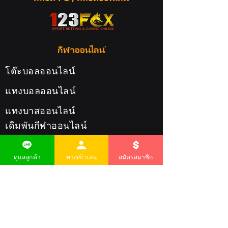
กีฬาออนไลน์
โต๊ะบอลออนไลน์
แทงบอลออนไลน์
แทงบาสออนไลน์
เดิมพันกีฬาออนไลน์
แทงบอล24ชั่วโมง
ดูแลลูกค้า
ทางเข้าเล่น
สมัครสมาชิก
โต๊ะบอล24ชั่วโมง
Ufabet
Ufabet เข้าสู่ระบบ
Ufabet เว็บหลัก