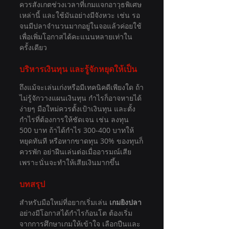
ควรสังเกตช่วงเวลาที่เกมแจกอาวุธพิเศษ
เหล่านี้ และใช้มันอย่างมีจังหวะ เช่น รอ
จนมีปลาจำนวนมากอยู่ในจอแล้วค่อยใช้ 
เพื่อเพิ่มโอกาสได้คะแนนหลายเท่าใน
ครั้งเดียว
บริหารเงินทุน และรู้จักหยุดให้เป็น
ถึงแม้จะเล่นเก่งหรือมีเทคนิคดีเพียงใด ถ้า
ไม่รู้จักวางแผนเงินทุน กำไรก็อาจหายได้
ง่ายๆ มือใหม่ควรตั้งเป้าเงินทุน และตั้ง
กำไรที่ต้องการให้ชัดเจน เช่น ลงทุน 
500 บาท ถ้าได้กำไร 300-400 บาทให้
หยุดทันที หรือหากขาดทุน 30% ของทุนก็
ควรพัก อย่าฝืนเล่นต่อเมื่ออารมณ์เสีย 
เพราะนั่นจะทำให้เสียเงินมากขึ้น
บทสรุป
สำหรับมือใหม่ที่อยากเริ่มเล่น 
เกมยิงปลา
อย่างมีโอกาสได้กำไรก้อนโต ต้องเริ่ม
จากการศึกษาเกมให้เข้าใจ เลือกปืนและ