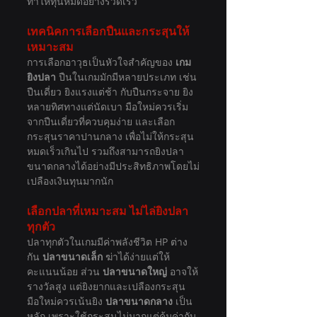
ทำให้ทุนหมดอย่างรวดเร็ว
เทคนิคการเลือกปืนและกระสุนให้
เหมาะสม
การเลือกอาวุธเป็นหัวใจสำคัญของ
 เกม
ยิงปลา
 ปืนในเกมมักมีหลายประเภท เช่น 
ปืนเดี่ยว ยิงแรงแต่ช้า กับปืนกระจาย ยิง
หลายทิศทางแต่นัดเบา มือใหม่ควรเริ่ม
จากปืนเดี่ยวที่ควบคุมง่าย และเลือก
กระสุนราคาปานกลาง เพื่อไม่ให้กระสุน
หมดเร็วเกินไป รวมถึงสามารถยิงปลา
ขนาดกลางได้อย่างมีประสิทธิภาพโดยไม่
เปลืองเงินทุนมากนัก
เลือกปลาที่เหมาะสม ไม่ไล่ยิงปลา
ทุกตัว
ปลาทุกตัวในเกมมีค่าพลังชีวิต HP ต่าง
กัน 
ปลาขนาดเล็ก
 ฆ่าได้ง่ายแต่ให้
คะแนนน้อย ส่วน 
ปลาขนาดใหญ่
 อาจให้
รางวัลสูง แต่ยิงยากและเปลืองกระสุน 
มือใหม่ควรเน้นยิง 
ปลาขนาดกลาง
 เป็น
หลัก เพราะใช้กระสุนไม่มากแต่คุ้มค่ากับ