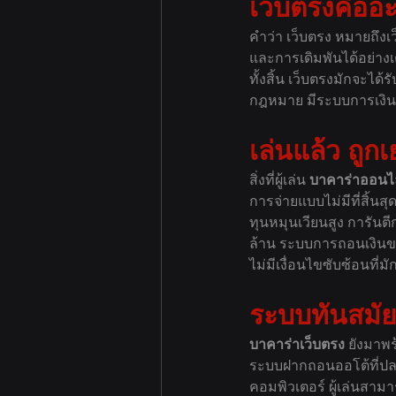
เว็บตรงคืออะ
คำว่า เว็บตรง หมายถึงเว
และการเดิมพันได้อย่างเ
ทั้งสิ้น เว็บตรงมักจะไ
กฎหมาย มีระบบการเงินท
เล่นแล้ว ถูกเ
สิ่งที่ผู้เล่น 
บาคาร่าออนไ
การจ่ายแบบไม่มีที่สิ้นสุด
ทุนหมุนเวียนสูง การันตี
ล้าน ระบบการถอนเงินของ
ไม่มีเงื่อนไขซับซ้อนที่
ระบบทันสมัย 
บาคาร่าเว็บตรง
 ยังมาพ
ระบบฝากถอนออโต้ที่ปลอด
คอมพิวเตอร์ ผู้เล่นสามาร