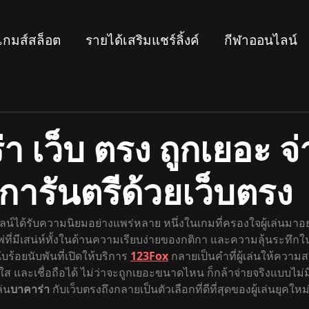
เกมส์สล็อต
รายได้เสริมแชร์ลิ้งค์
กีฬาออนไลน์
่า เว็บ ตรง ถูกเยอะ จ่
ก การันตรีด้วยเว็บตรง
น์ได้รับความนิยมอย่างแพร่หลาย หนึ่งในเกมที่ครองใจผู้เล่นมาอ
พ่ที่มีเสน่ห์ทั้งในด้านความเรียบง่ายของกติกา และความลุ้นระทึกใ
บร้อยนับพันที่เปิดให้บริการ 
123Fox
 กลายเป็นคำที่ผู้เล่นให้ความ
 และเชื่อถือได้ ไม่ว่าจะถูกเยอะขนาดไหน ก็กล้าจ่ายจริงแบบไม่มีก
่น
บาคาร่า
 กับเว็บตรงถึงกลายเป็นตัวเลือกที่ดีที่สุดของผู้เล่นยุคใหม