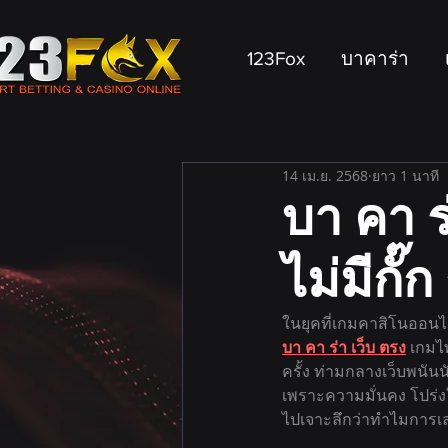
123Fox
บาคาร่า
14 เม.ย. 2568
ยาว 1 นาที
บา คา ร
ไม่มีกั๊
ในยุคที่เกมคาสิโนออนไล
บา คา ร่า เว็บ ตรง
 เกมไ
ครั้ง ท่ามกลางเว็บพนันนั
เพราะความมั่นคง โปร่งใส
ไปเจาะลึกว่าทำไมการเล