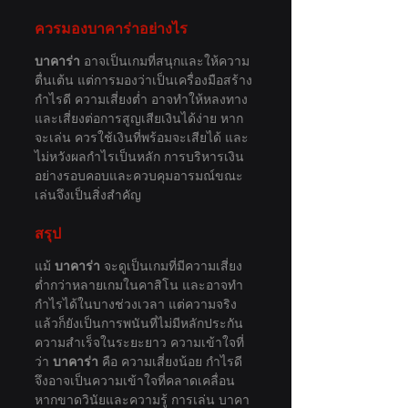
ควรมองบาคาร่าอย่างไร
บาคาร่า
 อาจเป็นเกมที่สนุกและให้ความ
ตื่นเต้น แต่การมองว่าเป็นเครื่องมือสร้าง 
กำไรดี ความเสี่ยงต่ำ อาจทำให้หลงทาง
และเสี่ยงต่อการสูญเสียเงินได้ง่าย หาก
จะเล่น ควรใช้เงินที่พร้อมจะเสียได้ และ
ไม่หวังผลกำไรเป็นหลัก การบริหารเงิน
อย่างรอบคอบและควบคุมอารมณ์ขณะ
เล่นจึงเป็นสิ่งสำคัญ
สรุป
แม้ 
บาคาร่า
 จะดูเป็นเกมที่มีความเสี่ยง
ต่ำกว่าหลายเกมในคาสิโน และอาจทำ
กำไรได้ในบางช่วงเวลา แต่ความจริง
แล้วก็ยังเป็นการพนันที่ไม่มีหลักประกัน
ความสำเร็จในระยะยาว ความเข้าใจที่
ว่า 
บาคาร่า
 คือ ความเสี่ยงน้อย กำไรดี 
จึงอาจเป็นความเข้าใจที่คลาดเคลื่อน 
หากขาดวินัยและความรู้ การเล่น บาคา