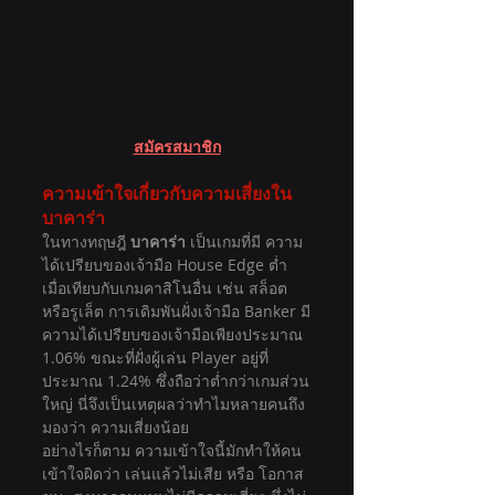
สมัครสมาชิก
ความเข้าใจเกี่ยวกับความเสี่ยงใน
บาคาร่า
ในทางทฤษฎี 
บาคาร่า
 เป็นเกมที่มี ความ
ได้เปรียบของเจ้ามือ House Edge ต่ำ 
เมื่อเทียบกับเกมคาสิโนอื่น เช่น สล็อต 
หรือรูเล็ต การเดิมพันฝั่งเจ้ามือ Banker มี
ความได้เปรียบของเจ้ามือเพียงประมาณ 
1.06% ขณะที่ฝั่งผู้เล่น Player อยู่ที่
ประมาณ 1.24% ซึ่งถือว่าต่ำกว่าเกมส่วน
ใหญ่ นี่จึงเป็นเหตุผลว่าทำไมหลายคนถึง
มองว่า ความเสี่ยงน้อย
อย่างไรก็ตาม ความเข้าใจนี้มักทำให้คน
เข้าใจผิดว่า เล่นแล้วไม่เสีย หรือ โอกาส