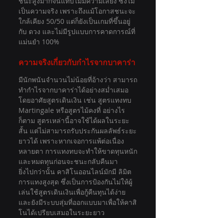
ชนะสูงมากจนแทบไม่มีความเสี่ยง ซึ่งไม่
เป็นความจริง เพราะถึงแม้โอกาสชนะจะ
ใกล้เคียง 50/50 แต่ก็ยังเป็นเกมที่ขึ้นอยู่
กับ ดวง และไม่มีรูปแบบการคาดการณ์ที่
แม่นยำ 100%
ความจริงเกี่ยวกับกำไรจากบาคาร่า
มีนักพนันจำนวนไม่น้อยที่อ้างว่า สามารถ
ทำกำไรจากบาคาร่าได้อย่างสม่ำเสมอ 
โดยอาศัยสูตรเดินเงิน เช่น สูตรแทงทบ 
Martingale หรือสูตรไม้คงที่ อย่างไร
ก็ตาม สูตรเหล่านี้อาจใช้ได้ผลในระยะ
สั้น แต่ไม่สามารถรับประกันผลลัพธ์ระยะ
ยาวได้ เพราะหากเจอการแพ้ต่อเนื่อง
หลายตา การแทงทบจะทำให้ขาดทุนหนัก
และหมดทุนก่อนจะชนะกลับคืนมา
ยิ่งไปกว่านั้น คาสิโนออนไลน์มักมี ลิมิต
การแทงสูงสุด ซึ่งเป็นการป้องกันไม่ให้ผู้
เล่นใช้สูตรเดินเงินเพื่อกู้คืนทุนได้ง่าย 
และยังมีระบบสุ่มที่ออกแบบมาเพื่อให้คาสิ
โนได้เปรียบเสมอในระยะยาว