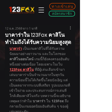
ทางเข้าเล่น
สมัครสมาชิก
12 ธ.ค. 2568
ยาว 1 นาที
บาคาร่าใน 123Fox คาสิโน
ทำไมถึงได้รับความนิยมสูงสุด
บาคาร่า
 เป็นเกมคาสิโนที่ได้รับความ
นิยมมาอย่างยาวนาน และในโลกของ 
คาสิโนออนไลน์
 เกมนี้ก็ยังคงครองอันดับ
หนึ่งอย่างต่อเนื่อง โดยเฉพาะในเว็บ 
123Fox คาสิโน
 ที่มีผู้เล่นเลือกเข้ามา
เล่นบาคาร่าเป็นจำนวนมากในทุกวัน 
ความนิยมนี้ไม่ได้เกิดขึ้นโดยบังเอิญ แต่
เป็นผลมาจากระบบที่เสถียร รูปแบบเกมที่
เข้าใจง่าย และประสบการณ์การเล่นที่
ใกล้เคียงคาสิโนจริง บทความนี้จะอธิบาย
เหตุผลว่าทำไม 
บาคาร่า
 ใน 
123Fox
 ถึง
กลายเป็นเกมยอดนิยมอันดับต้น ๆ ของผู้
เล่นทุกระดับ