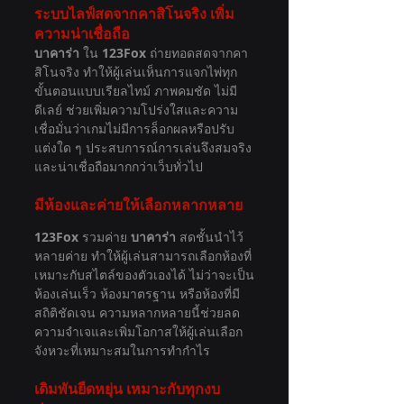
ระบบไลฟ์สดจากคาสิโนจริง เพิ่ม
ความน่าเชื่อถือ
บาคาร่า
 ใน 
123Fox
 ถ่ายทอดสดจากคา
สิโนจริง ทำให้ผู้เล่นเห็นการแจกไพ่ทุก
ขั้นตอนแบบเรียลไทม์ ภาพคมชัด ไม่มี
ดีเลย์ ช่วยเพิ่มความโปร่งใสและความ
เชื่อมั่นว่าเกมไม่มีการล็อกผลหรือปรับ
แต่งใด ๆ ประสบการณ์การเล่นจึงสมจริง
และน่าเชื่อถือมากกว่าเว็บทั่วไป
มีห้องและค่ายให้เลือกหลากหลาย
123Fox
 รวมค่าย 
บาคาร่า 
สดชั้นนำไว้
หลายค่าย ทำให้ผู้เล่นสามารถเลือกห้องที่
เหมาะกับสไตล์ของตัวเองได้ ไม่ว่าจะเป็น
ห้องเล่นเร็ว ห้องมาตรฐาน หรือห้องที่มี
สถิติชัดเจน ความหลากหลายนี้ช่วยลด
ความจำเจและเพิ่มโอกาสให้ผู้เล่นเลือก
จังหวะที่เหมาะสมในการทำกำไร
เดิมพันยืดหยุ่น เหมาะกับทุกงบ