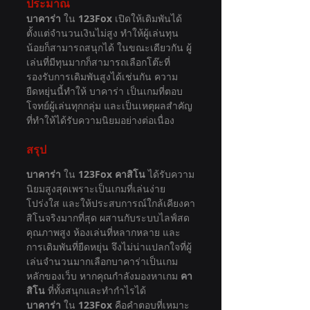
ประมาณ
บาคาร่า
 ใน 
123Fox
 เปิดให้เดิมพันได้
ตั้งแต่จำนวนเงินไม่สูง ทำให้ผู้เล่นทุน
น้อยก็สามารถสนุกได้ ในขณะเดียวกัน ผู้
เล่นที่มีทุนมากก็สามารถเลือกโต๊ะที่
รองรับการเดิมพันสูงได้เช่นกัน ความ
ยืดหยุ่นนี้ทำให้ บาคาร่า เป็นเกมที่ตอบ
โจทย์ผู้เล่นทุกกลุ่ม และเป็นเหตุผลสำคัญ
ที่ทำให้ได้รับความนิยมอย่างต่อเนื่อง
สรุป
บาคาร่า
 ใน 
123Fox คาสิโน
 ได้รับความ
นิยมสูงสุดเพราะเป็นเกมที่เล่นง่าย 
โปร่งใส และให้ประสบการณ์ใกล้เคียงคา
สิโนจริงมากที่สุด ผสานกับระบบไลฟ์สด
คุณภาพสูง ห้องเล่นที่หลากหลาย และ
การเดิมพันที่ยืดหยุ่น จึงไม่น่าแปลกใจที่ผู้
เล่นจำนวนมากเลือกบาคาร่าเป็นเกม
หลักของเว็บ หากคุณกำลังมองหาเกม 
คา
สิโน
 ที่ทั้งสนุกและทำกำไรได้ 
บาคาร่า 
ใน 
123Fox
 คือคำตอบที่เหมาะ