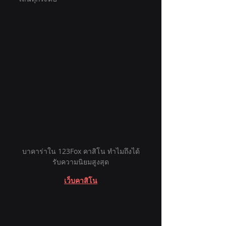
บาคาร่าใน 123Fox คาสิโน ทำไมถึงได้
รับความนิยมสูงสุด
เว็บคาสิโน