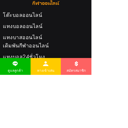
กีฬาออนไลน์
โต๊ะบอลออนไลน์
แทงบอลออนไลน์
แทงบาสออนไลน์
เดิมพันกีฬาออนไลน์
แทงบอล24ชั่วโมง
โต๊ะบอล24ชั่วโมง
ดูแลลูกค้า
ทางเข้าเล่น
สมัครสมาชิก
Ufabet
Ufabet เข้าสู่ระบบ
Ufabet เว็บหลัก
ทางเข้า Ufabet
สมัครUfabet