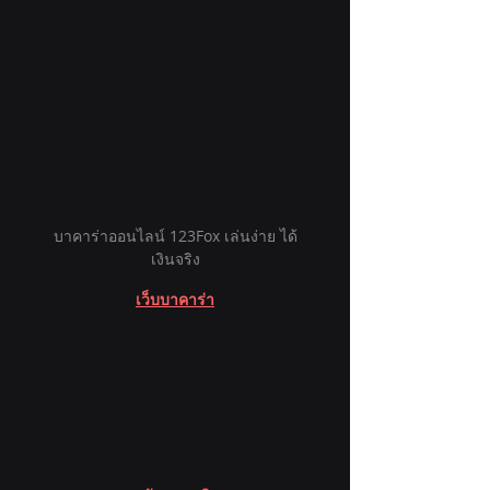
บาคาร่าออนไลน์ 123Fox เล่นง่าย ได้
เงินจริง
เว็บบาคาร่า