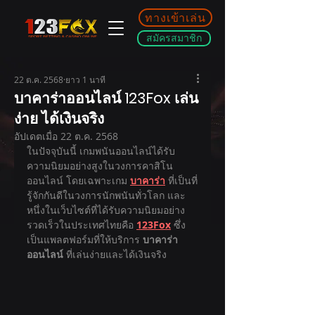
ทางเข้าเล่น
สมัครสมาชิก
22 ต.ค. 2568
ยาว 1 นาที
บาคาร่าออนไลน์ 123Fox เล่น
ง่าย ได้เงินจริง
อัปเดตเมื่อ
22 ต.ค. 2568
ในปัจจุบันนี้ เกมพนันออนไลน์ได้รับ
ความนิยมอย่างสูงในวงการคาสิโน
ออนไลน์ โดยเฉพาะเกม 
บาคาร่า
 ที่เป็นที่
รู้จักกันดีในวงการนักพนันทั่วโลก และ
หนึ่งในเว็บไซต์ที่ได้รับความนิยมอย่าง
รวดเร็วในประเทศไทยคือ 
123Fox
 ซึ่ง
เป็นแพลตฟอร์มที่ให้บริการ 
บาคาร่า
ออนไลน์
 ที่เล่นง่ายและได้เงินจริง