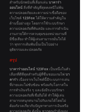
สำหรับนักพนันที่เลือกเล่น 
บาคาร่า
ออนไลน์
 สิ่งที่สำคัญที่สุดคงหนีไม่พ้น
ความปลอดภัยและความน่าเชื่อถือของ
เว็บไซต์ 
123Fox
 ได้ให้ความสำคัญใน
ด้านนี้อย่างสูง โดยการใช้ระบบรักษา
ความปลอดภัยที่ทันสมัย และการดำเนิน
งานภายใต้การควบคุมของหน่วยงานที่
มีชื่อเสียง ทำให้ผู้เล่นสามารถมั่นใจได้
ว่า ทุกการเดิมพันนั้นเป็นไปอย่าง
ยุติธรรมและปลอดภัย
สรุป
บาคาร่าออนไลน์ 123Fox
 เป็นหนึ่งในตัว
เลือกที่ดีที่สุดสำหรับผู้ที่ชื่นชอบเกมไพ่ 
บา
คาร่า
 เนื่องจากเว็บไซต์นี้มีระบบการเล่น
ที่ง่ายและไม่ซับซ้อน พร้อมกับโอกาสใน
การทำเงินจริง ๆ และยังมีระบบรักษา
ความปลอดภัยที่เชื่อถือได้ ทำให้ผู้เล่น
สามารถสนุกสนานไปกับเกมได้โดยไม่
ต้องกังวลเกี่ยวกับปัญหาทางการเงินหรือ
ความปลอดภัย ดังนั้น หากคุณกำลังมอง