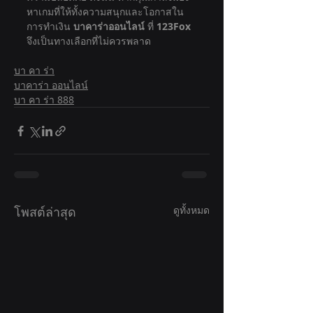
หาเกมที่ให้ทั้งความสนุกและโอกาสใน
การทำเงิน 
บาคาร่าออนไลน์
 ที่ 
123Fox
จึงเป็นทางเลือกที่ไม่ควรพลาด
บา คา ร่า
บาคาร่า ออนไลน์
บา คา ร่า 888
โพสต์ล่าสุด
ดูทั้งหมด