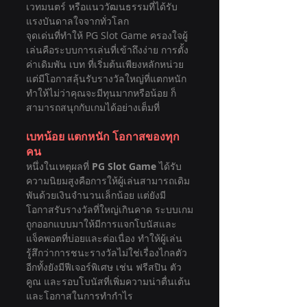
เวทมนตร์ หรือแนววัฒนธรรมที่ได้รับ
แรงบันดาลใจจากทั่วโลก
จุดเด่นที่ทำให้ PG Slot Game ครองใจผู้
เล่นคือระบบการเล่นที่เข้าถึงง่าย การตั้ง
ค่าเดิมพัน เบท ที่เริ่มต้นเพียงหลักหน่วย 
แต่มีโอกาสลุ้นรับรางวัลใหญ่ที่แตกหนัก 
ทำให้ไม่ว่าคุณจะมีทุนมากหรือน้อย ก็
สามารถสนุกกับเกมได้อย่างเต็มที่
เบทน้อย แตกหนัก โอกาสของทุก
คน
หนึ่งในเหตุผลที่ 
PG Slot Game
 ได้รับ
ความนิยมสูงคือการให้ผู้เล่นสามารถเดิม
พันด้วยเงินจำนวนเล็กน้อย แต่ยังมี
โอกาสรับรางวัลที่ใหญ่เกินคาด ระบบเกม
ถูกออกแบบมาให้มีการแจกโบนัสและ
แจ็คพอตที่บ่อยและต่อเนื่อง ทำให้ผู้เล่น
รู้สึกว่าการชนะรางวัลไม่ใช่เรื่องไกลตัว 
อีกทั้งยังมีฟีเจอร์พิเศษ เช่น ฟรีสปิน ตัว
คูณ และรอบโบนัสที่เพิ่มความน่าตื่นเต้น
และโอกาสในการทำกำไร