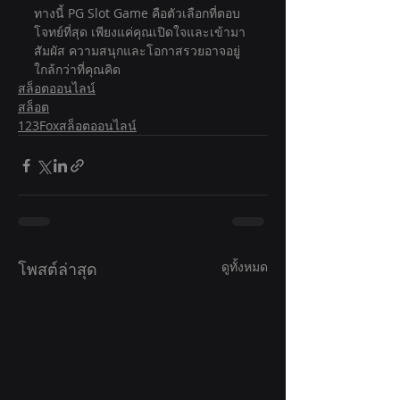
ทางนี้ PG Slot Game คือตัวเลือกที่ตอบ
โจทย์ที่สุด เพียงแค่คุณเปิดใจและเข้ามา
สัมผัส ความสนุกและโอกาสรวยอาจอยู่
ใกล้กว่าที่คุณคิด
สล็อตออนไลน์
สล็อต
123Foxสล็อตออนไลน์
โพสต์ล่าสุด
ดูทั้งหมด