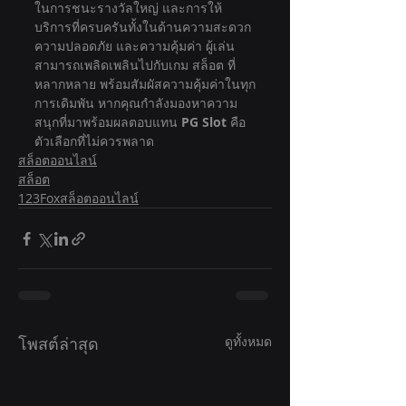
ในการชนะรางวัลใหญ่ และการให้
บริการที่ครบครันทั้งในด้านความสะดวก 
ความปลอดภัย และความคุ้มค่า ผู้เล่น
สามารถเพลิดเพลินไปกับเกม สล็อต ที่
หลากหลาย พร้อมสัมผัสความคุ้มค่าในทุก
การเดิมพัน หากคุณกำลังมองหาความ
สนุกที่มาพร้อมผลตอบแทน 
PG Slot
 คือ
ตัวเลือกที่ไม่ควรพลาด
สล็อตออนไลน์
สล็อต
123Foxสล็อตออนไลน์
โพสต์ล่าสุด
ดูทั้งหมด