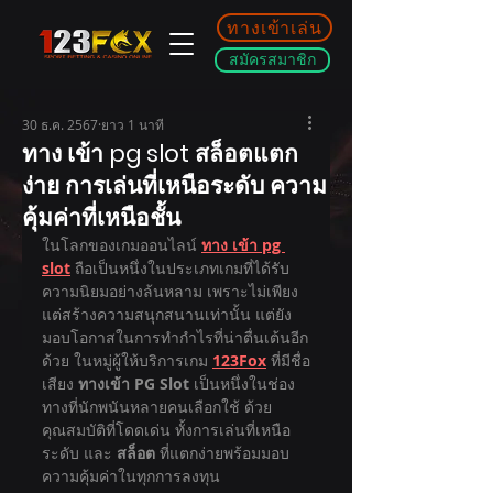
ทางเข้าเล่น
สมัครสมาชิก
30 ธ.ค. 2567
ยาว 1 นาที
ทาง เข้า pg slot สล็อตแตก
ง่าย การเล่นที่เหนือระดับ ความ
คุ้มค่าที่เหนือชั้น
ในโลกของเกมออนไลน์ 
ทาง เข้า pg 
slot
 ถือเป็นหนึ่งในประเภทเกมที่ได้รับ
ความนิยมอย่างล้นหลาม เพราะไม่เพียง
แต่สร้างความสนุกสนานเท่านั้น แต่ยัง
มอบโอกาสในการทำกำไรที่น่าตื่นเต้นอีก
ด้วย ในหมู่ผู้ให้บริการเกม 
123Fox
 ที่มีชื่อ
เสียง 
ทางเข้า PG Slot
 เป็นหนึ่งในช่อง
ทางที่นักพนันหลายคนเลือกใช้ ด้วย
คุณสมบัติที่โดดเด่น ทั้งการเล่นที่เหนือ
ระดับ และ 
สล็อต
 ที่แตกง่ายพร้อมมอบ
ความคุ้มค่าในทุกการลงทุน