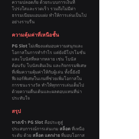
ความปลอดภัย ด้วยระบบการเงินที่
โปร่งใสและรวดเร็ว รวมถึงไม่มีค่า
ธรรมเนียมแอบแฝง ทำให้การเล่นเป็นไป
อย่างราบรื่น
ความคุ้มค่าที่เหนือชั้น
PG Slot
 ไม่เพียงแต่มอบความสนุกและ
โอกาสในการทำกำไร แต่ยังมีโปรโมชั่น
และโบนัสที่หลากหลาย เช่น โบนัส
ต้อนรับ โบนัสเติมเงิน และกิจกรรมพิเศษ
ที่เพิ่มความคุ้มค่าให้กับผู้เล่น ทั้งนี้ยังมี
ฟีเจอร์พิเศษในเกมที่ช่วยเพิ่มโอกาสใน
การชนะรางวัล ทำให้ทุกการเล่นเต็มไป
ด้วยความตื่นเต้นและผลตอบแทนที่น่า
ประทับใจ
สรุป
ทางเข้า PG Slot
 คือประตูสู่
ประสบการณ์การเล่นเกม 
สล็อต
 ที่เหนือ
ระดับ ด้วย 
สล็อต แตกง่าย
 ที่มอบโอกาส