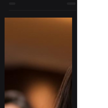
1Fox เสือมังกร เกมไพ่ยอดฮิต
1Fox เสือมังกร เกมไพ่ยอดฮิต