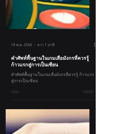
18 พ.ค. 2568
ยาว 1 นาที
คำศัพท์พื้นฐานในเกมเสือมังกรที่ควรรู้
ก้าวแรกสู่การเป็นเซียน
คำศัพท์พื้นฐานในเกมเสือมังกรที่ควรรู้ ก้าวแรก
สู่การเป็นเซียน