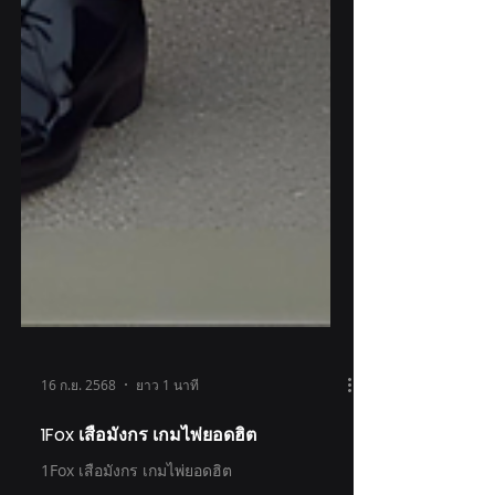
16 ก.ย. 2568
ยาว 1 นาที