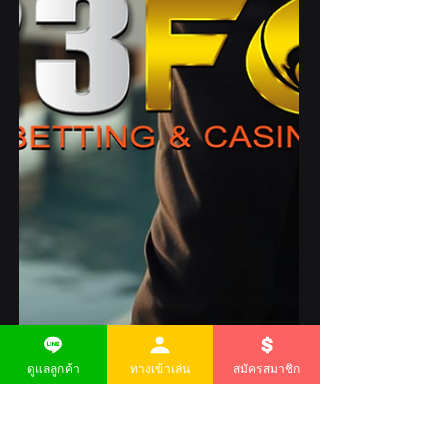
ดูแลลูกค้า
ทางเข้าเล่น
สมัครสมาชิก