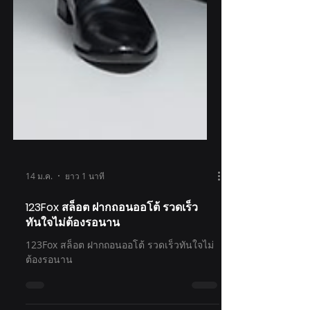
14 ม.ค.
ยาว 1 นาที
123Fox สล็อต ฝากถอนออโต้ รวดเร็ว