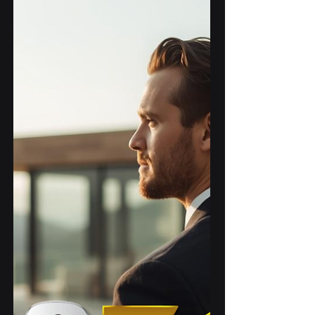
ทำไม 123Fox สล็อต ถึงถูกยกให้เป็นเว็บสล็อต
มาแรงในปี 2026