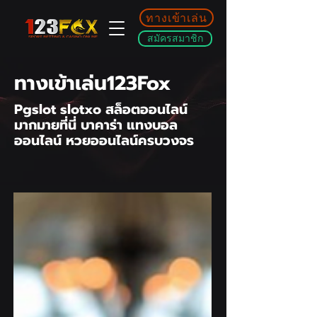
ทางเข้าเล่น
สมัครสมาชิก
ทางเข้าเล่น123Fox
Pgslot slotxo สล็อตออนไลน์
มากมายที่นี่ บาคาร่า แทงบอล
ออนไลน์ หวยออนไลน์ครบวงจร