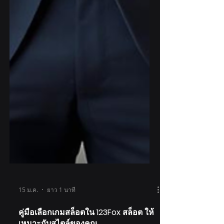
15 ม.ค.
ยาว 1 นาที