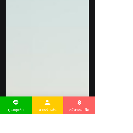
ดูแลลูกค้า
ทางเข้าเล่น
สมัครสมาชิก