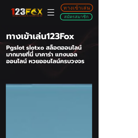
ทางเข้าเล่น
สมัครสมาชิก
ทางเข้าเล่น123Fox
Pgslot slotxo สล็อตออนไลน์
มากมายที่นี่ บาคาร่า แทงบอล
ออนไลน์ หวยออนไลน์ครบวงจร