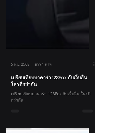
5 พ.ย. 2568
ยาว 1 นาที
เปรียบเทียบบาคาร่า 123Fox กับเว็บอื่น
ใครดีกว่ากัน
เปรียบเทียบบาคาร่า 123Fox กับเว็บอื่น ใครดี
กว่ากัน